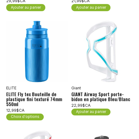
29,99$CA
21,99$CA
Ajouter au panier
Ajouter au panier
ELITE
Giant
ELITE Fly tex Bouteille de
GIANT Airway Sport porte-
plastique fini texturé 74mm
bidon en platique Bleu/Blanc
550ml
22,99$CA
12,99$CA
Ajouter au panier
Choix d'options