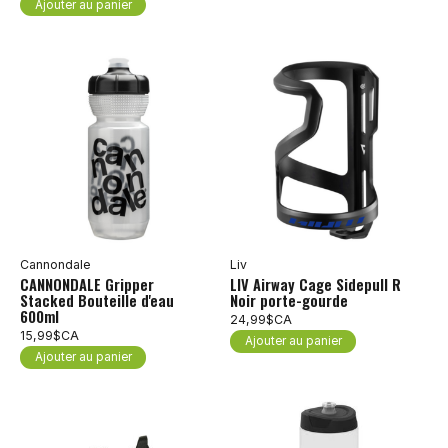
Ajouter au panier
Cannondale
Liv
CANNONDALE Gripper
LIV Airway Cage Sidepull R
Stacked Bouteille d'eau
Noir porte-gourde
600ml
24,99$CA
15,99$CA
Ajouter au panier
Ajouter au panier