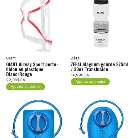
Giant
Zéfal
GIANT Airway Sport porte-
ZEFAL Magnum gourde 975ml
bidon en plastique
/ 33oz Translucide
Blanc/Rouge
14,99$CA
22,99$CA
Ajouter au panier
Ajouter au panier