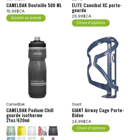
CAMELBAK Bouteille 500 ML
ELITE Cannibal XC porte-
gourde
16,99$CA
26,99$CA
Ajouter au panier
Choix d'options
CamelBak
Giant
CAMELBAK Podium Chill
GIANT Airway Cage Porte-
gourde isotherme
Bidon
21oz/620ml
24,99$CA
Choix d'options