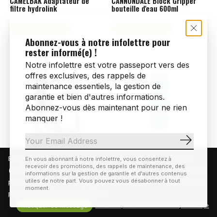
CAMELBAK Adaptateur de
CANNONDALE Block Gripper
filtre hydrolink
bouteille d'eau 600ml
11,99$CA
15,99$CA
Ajouter au panier
Ajouter au panier
Abonnez-vous à notre infolettre pour
rester informé(e) !
Notre infolettre est votre passeport vers des
offres exclusives, des rappels de
maintenance essentiels, la gestion de
garantie et bien d'autres informations.
Abonnez-vous dès maintenant pour ne rien
manquer !
S'abonn
49N
CamelBak
En visitant notre site, vous acceptez l'utilisation des témoins
En vous abonnant à notre infolettre, vous consentez à
49N porte-bidon en alliage
CAMELBAK Podium gourde
recevoir des promotions, des rappels de maintenance, des
(cookies). Ces derniers nous permettent de mieux comprendre la
d'eau (710 mL / 24 oz)
informations sur la gestion de garantie et d'autres contenus
utiles de notre part. Vous pouvez vous désabonner à tout
provenance de notre clientèle et son utilisation de notre site, en
21,99$CA
moment.
Choix d'options
plus d'en améliorer les fonctions.
8,99 $ - 9,99 $
Masquer ce message
En savoir plus sur les témoins (cookies) »
Choix d'options