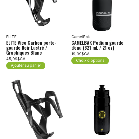
ELITE
CamelBak
ELITE Vico Carbon porte-
CAMELBAK Podium gourde
gourde Noir Lustré /
d'eau (621 mL / 21 oz)
Graphiques Blanc
19,99$CA
45,99$CA
Choix d'options
Ajouter au panier