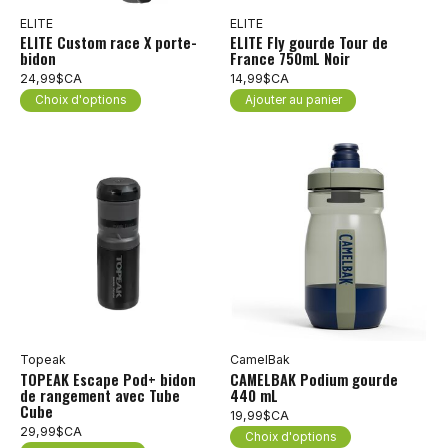
ELITE
ELITE
ELITE Custom race X porte-
ELITE Fly gourde Tour de
bidon
France 750mL Noir
24,99$CA
14,99$CA
Choix d'options
Ajouter au panier
Topeak
CamelBak
TOPEAK Escape Pod+ bidon
CAMELBAK Podium gourde
de rangement avec Tube
440 mL
Cube
19,99$CA
29,99$CA
Choix d'options