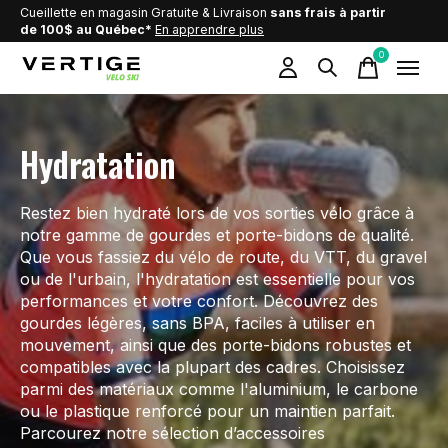
Cueillette en magasin Gratuite & Livraison
sans frais à partir
de 100$ au Québec*
En apprendre plus
0
items
Hydratation
Restez bien hydraté lors de vos sorties vélo grâce à
notre gamme de gourdes et porte-bidons de qualité.
Que vous fassiez du vélo de route, du VTT, du gravel
ou de l'urbain, l'hydratation est essentielle pour vos
performances et votre confort. Découvrez des
gourdes légères, sans BPA, faciles à utiliser en
mouvement, ainsi que des porte-bidons robustes et
compatibles avec la plupart des cadres. Choisissez
parmi des matériaux comme l'aluminium, le carbone
ou le plastique renforcé pour un maintien parfait.
Parcourez notre sélection d’accessoires