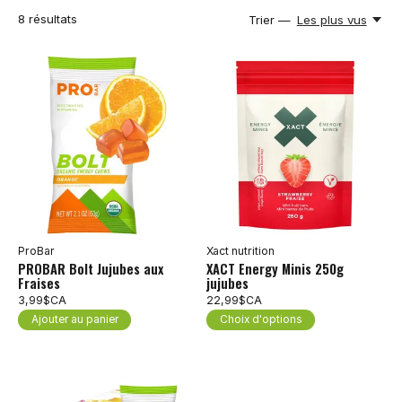
8
résultats
Trier —
Les plus vus
ProBar
Xact nutrition
PROBAR Bolt Jujubes aux
XACT Energy Minis 250g
Fraises
jujubes
3,99$CA
22,99$CA
Ajouter au panier
Choix d'options