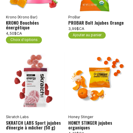
Krono (Krono Bar)
ProBar
KRONO Bouchées
PROBAR Bolt Jujubes Orange
énergétique
3,99$CA
4,50$CA
Ajouter au panier
Choix d'options
Skratch Labs
Honey Stinger
SKRATCH LABS Sport jujubes
HONEY STINGER jujubes
d'énergie à mâcher (50 g)
organiques