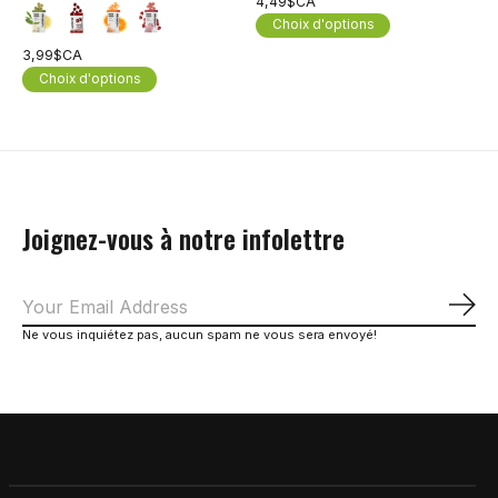
4,49$CA
Choix d'options
3,99$CA
Choix d'options
Joignez-vous à notre infolettre
S'a
Ne vous inquiétez pas, aucun spam ne vous sera envoyé!