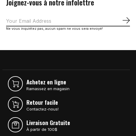
Joignez-vous à notre infolettre
S'a
Ne vous inquiétez pas, aucun spam ne vous sera envoyé!
Achetez en ligne
Ramassez en magasin
Retour facile
Contactez-nous!
Livraison Gratuite
À partir de 100$