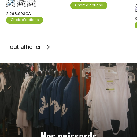
Choix d'options
2 298,99$CA
3
Choix d'options
Tout afficher
products
Nos cuissards