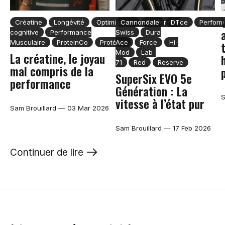
Créatine
Longévité
Optimisation
Cannondale
Performance
DT
Perfor
cognitive
Performance
Swiss
Dura
Musculaire
ProteinCo
Protéine
Ace
Force
Hi-
Mod
Lab-
La créatine, le joyau
71
Red
Reserve
mal compris de la
SuperSix EVO 5e
performance
Génération : La
S
vitesse à l’état pur
Sam Brouillard
—
03 Mar 2026
Sam Brouillard
—
17 Feb 2026
Continuer de lire
the blog