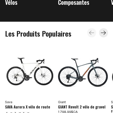
Vélos
Composantes
Les Produits Populaires
Carousel items
Sava
Giant
S
SAVA Aurora X vélo de route
GIANT Revolt 2 vélo de gravel
S
r
1 798,99$CA