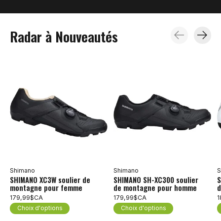
Radar à Nouveautés
Carousel items
Shimano
Shimano
S
SHIMANO XC3W soulier de
SHIMANO SH-XC300 soulier
S
montagne pour femme
de montagne pour homme
d
179,99$CA
179,99$CA
1
Choix d'options
Choix d'options