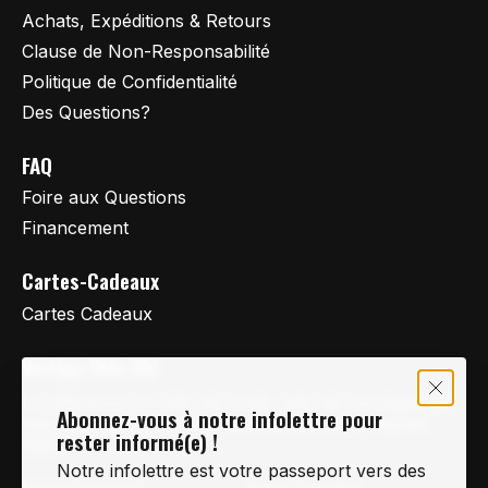
Achats, Expéditions & Retours
Clause de Non-Responsabilité
Politique de Confidentialité
Des Questions?
FAQ
Foire aux Questions
Financement
Cartes-Cadeaux
Cartes Cadeaux
Vertige Vélo Ski
La référence en vélo de route, vélo de montagne et
Abonnez-vous à notre infolettre pour
vélo hybride sur la Rive-Sud de Montréal, depuis
rester informé(e) !
1997.
Notre infolettre est votre passeport vers des