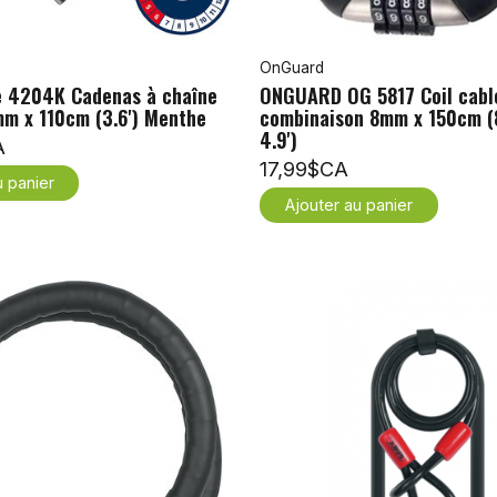
OnGuard
 4204K Cadenas à chaîne
ONGUARD OG 5817 Coil cabl
m x 110cm (3.6') Menthe
combinaison 8mm x 150cm 
4.9')
A
17,99$CA
u panier
Ajouter au panier