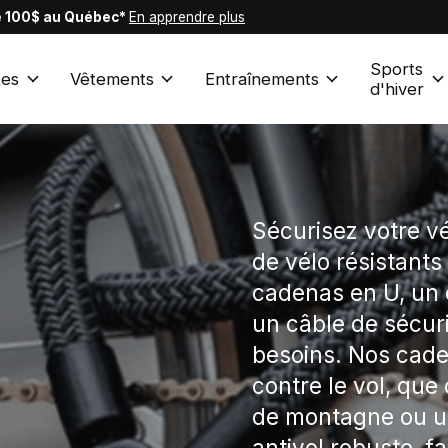
de 100$ au Québec*
En apprendre plus
Sports
es
Vêtements
Entraînements
d'hiver
Sécurisez votre v
de vélo résistants
cadenas en U, un 
un câble de sécur
besoins. Nos cade
contre le vol, que
de montagne ou un
antivol robuste, f