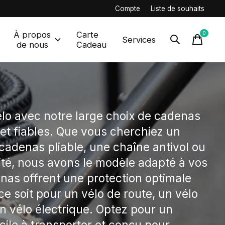
Compte
Liste de souhaits
À propos
Carte
0
items
Services
de nous
Cadeau
élo avec notre large choix de cadenas
 et fiables. Que vous cherchiez un
cadenas pliable, une chaîne antivol ou
ité, nous avons le modèle adapté à vos
nas offrent une protection optimale
 ce soit pour un vélo de route, un vélo
 vélo électrique. Optez pour un
acile à transporter et conçu pour