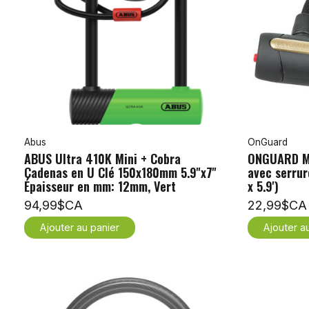
Abus
OnGuard
ABUS Ultra 410K Mini + Cobra
ONGUARD Mé
Cadenas en U Clé 150x180mm 5.9''x7''
avec serru
Épaisseur en mm: 12mm, Vert
x 5.9')
94,99$CA
22,99$CA
Ajouter au panier
Ajouter a