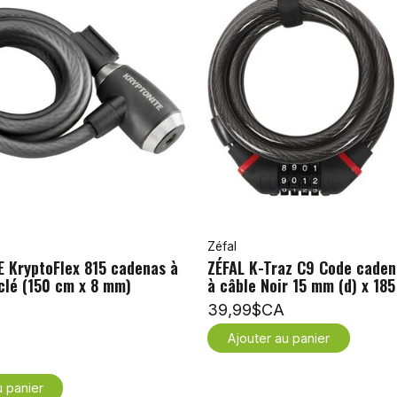
Zéfal
 KryptoFlex 815 cadenas à
ZÉFAL K-Traz C9 Code caden
clé (150 cm x 8 mm)
à câble Noir 15 mm (d) x 185
39,99$CA
Ajouter au panier
u panier