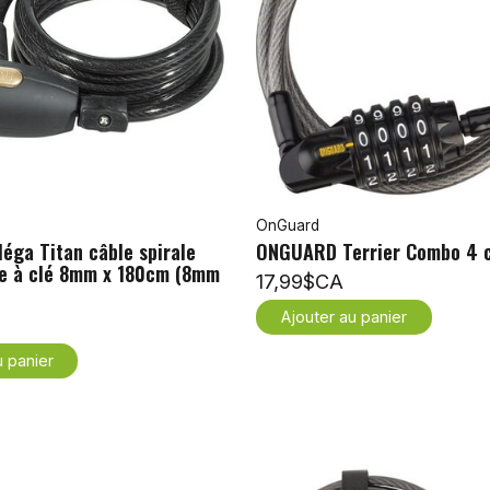
OnGuard
ga Titan câble spirale
ONGUARD Terrier Combo 4 
re à clé 8mm x 180cm (8mm
17,99$CA
Ajouter au panier
u panier