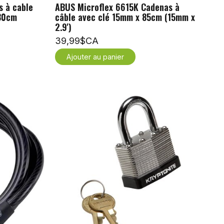
 à cable
ABUS Microflex 6615K Cadenas à
180cm
câble avec clé 15mm x 85cm (15mm x
2.9')
39,99$CA
Ajouter au panier