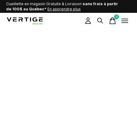
Cueillette en magasin Gratuite & Livraison
sans frais à partir
de 100$ au Québec*
En apprendre plus
0
items