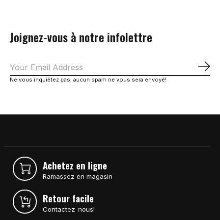
Joignez-vous à notre infolettre
S'a
Ne vous inquiétez pas, aucun spam ne vous sera envoyé!
Achetez en ligne
Ramassez en magasin
Retour facile
Contactez-nous!