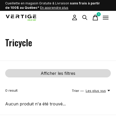
Cueillette en magasin Gratuite & Livraison
sans frais à partir
de 100$ au Québec*
En apprendre plus
0
items
Tricycle
Afficher les filtres
0
result
Trier —
Les plus vus
Aucun produit n'a été trouvé...