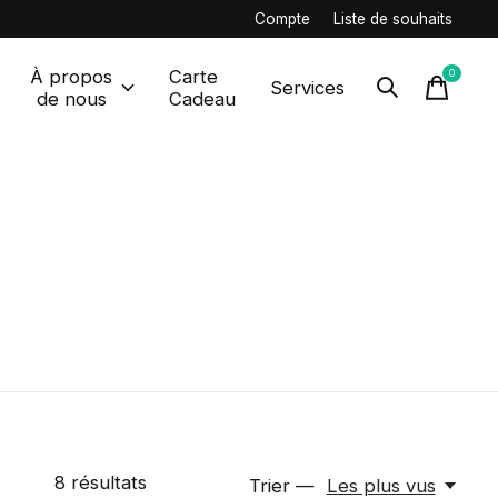
Compte
Liste de souhaits
À propos
Carte
0
items
Services
de nous
Cadeau
8
résultats
Trier —
Les plus vus