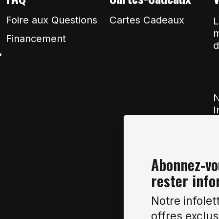
Foire aux Questions
Cartes Cadeaux
L
m
Financement
d
&
N
I
Abonnez-vou
rester info
Notre infolet
offres exclus