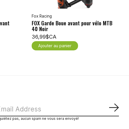
Fox Racing
vant
FOX Garde Boue avant pour vélo MTB
40 Noir
36,99$CA
Ajouter au panier
S'ab
quiétez pas, aucun spam ne vous sera envoyé!