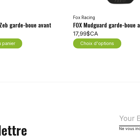
Fox Racing
eb garde-boue avant
FOX Mudguard garde-boue a
17,99$CA
u panier
Choix d'options
lettre
Ne vous in