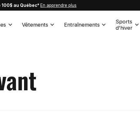
de 100$ au Québec*
En apprendre plus
Sports
es
Vêtements
Entraînements
d'hiver
vant