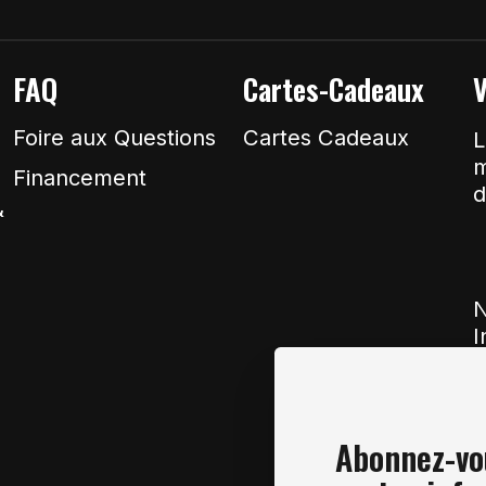
FAQ
Cartes-Cadeaux
V
Foire aux Questions
Cartes Cadeaux
L
m
Financement
d
&
N
I
Abonnez-vou