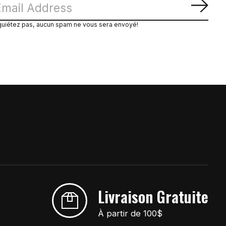
S'ab
quiétez pas, aucun spam ne vous sera envoyé!
Livraison Gratuite
À partir de 100$