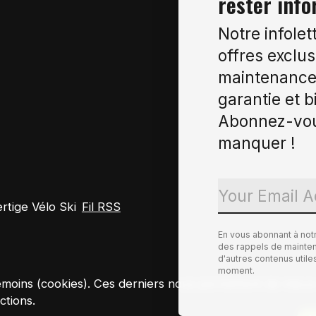
rester info
Notre infolet
offres exclus
maintenance 
garantie et b
Abonnez-vou
manquer !
tige Vélo Ski
Fil RSS
En vous abonnant à not
des rappels de maintena
d'autres contenus util
moment.
es témoins (cookies). Ces derniers nous permettent de mie
ctions.