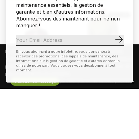
maintenance essentiels, la gestion de
garantie et bien d'autres informations.
40% off
40% off
Abonnez-vous dès maintenant pour ne rien
manquer !
S'abonn
En visitant notre site, vous acceptez l'utilisation des témoins
En vous abonnant à notre infolettre, vous consentez à
recevoir des promotions, des rappels de maintenance, des
(cookies). Ces derniers nous permettent de mieux comprendre la
informations sur la gestion de garantie et d'autres contenus
utiles de notre part. Vous pouvez vous désabonner à tout
provenance de notre clientèle et son utilisation de notre site, en
moment.
plus d'en améliorer les fonctions.
Fox Racing
Castelli
Masquer ce message
FOX Ranger LS Chandail à
CASTELLI Orizzonte Maillot
En savoir plus sur les témoins (cookies) »
manche longue Keel pour
de vélo pour homme
homme
30,59$CA
50,99$CA
Choix d'options
89,99$CA
149,99$CA
Choix d'options