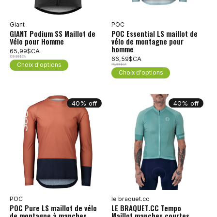
Giant
POC
GIANT Podium SS Maillot de
POC Essential LS maillot de
Vélo pour Homme
vélo de montagne pour
homme
65,99$CA
109,99$CA
66,59$CA
Choix d'options
110,99$CA
Choix d'options
40% off
40% off
POC
le braquet.cc
POC Pure LS maillot de vélo
LE BRAQUET.CC Tempo
de montagne à manches
Maillot manches courtes