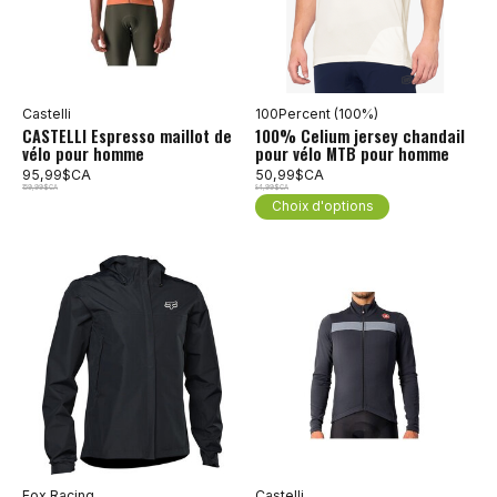
Castelli
100Percent (100%)
CASTELLI Espresso maillot de
100% Celium jersey chandail
vélo pour homme
pour vélo MTB pour homme
95,99$CA
50,99$CA
159,99$CA
84,99$CA
Choix d'options
Fox Racing
Castelli