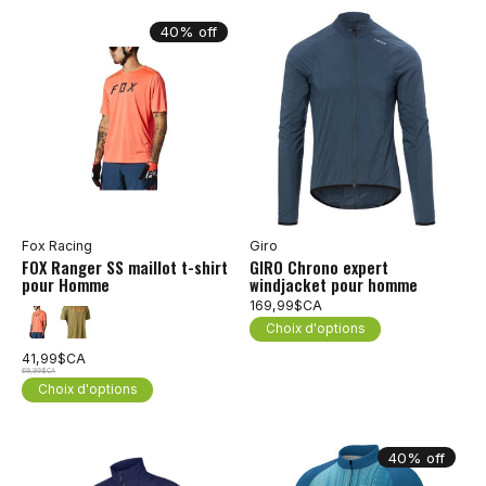
40% off
Fox Racing
Giro
FOX Ranger SS maillot t-shirt
GIRO Chrono expert
pour Homme
windjacket pour homme
169,99$CA
Choix d'options
41,99$CA
69,99$CA
Choix d'options
40% off