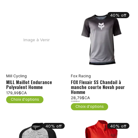
40% off
Image à Venir
Mill Cycling
Fox Racing
MILL Maillot Endurance
FOX Flexair SS Chandail à
Polyvalent Homme
manche courte Novah pour
Homme
179,99$CA
28,79$CA
Choix d'options
47,99$CA
Choix d'options
40% off
40% off