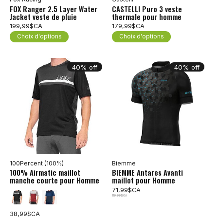
FOX Ranger 2.5 Layer Water
CASTELLI Puro 3 veste
Jacket veste de pluie
thermale pour homme
199,99$CA
179,99$CA
Choix d'options
Choix d'options
40% off
40% off
100Percent (100%)
Biemme
100% Airmatic maillot
BIEMME Antares Avanti
manche courte pour Homme
maillot pour Homme
71,99$CA
119,99$CA
38,99$CA