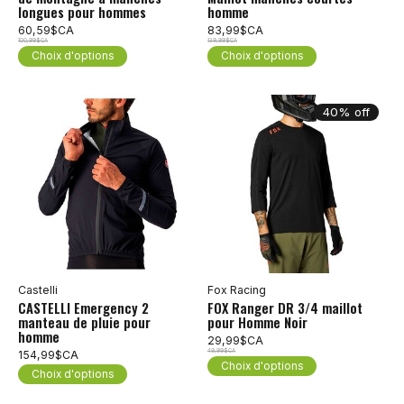
longues pour hommes
homme
60,59$CA
83,99$CA
100,99$CA
139,99$CA
Choix d'options
Choix d'options
40% off
Castelli
Fox Racing
CASTELLI Emergency 2
FOX Ranger DR 3/4 maillot
manteau de pluie pour
pour Homme Noir
homme
29,99$CA
49,99$CA
154,99$CA
Choix d'options
Choix d'options