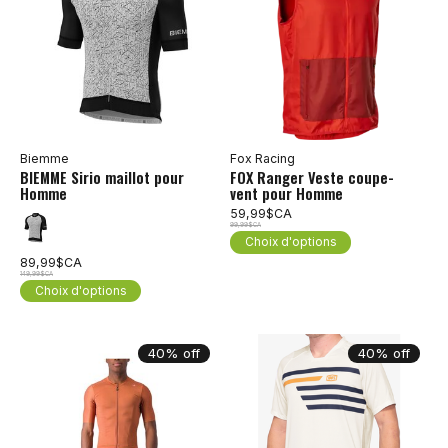
Biemme
Fox Racing
BIEMME Sirio maillot pour
FOX Ranger Veste coupe-
Homme
vent pour Homme
59,99$CA
99,99$CA
Choix d'options
89,99$CA
149,99$CA
Choix d'options
40% off
40% off