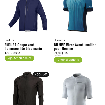
Endura
Biemme
ENDURA Coupe vent
BIEMME Mizar Avanti maillot
hummvee lite bleu marin
pour Homme
179,99$CA
71,99$CA
119,99$CA
Ajouter au panier
Choix d'options
-0% off