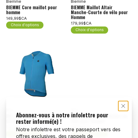
Biemme
Biemme
BIEMME Core maillot pour
BIEMME Maillot Altair
homme
Manche-Courte de vélo pour
Homme
149,99$CA
179,99$CA
Choix d'options
Choix d'options
RH+
RH+
Abonnez-vous à notre infolettre pour
RH+ Piuma Jersey Chandail
RH+ Grinta Jersey Maillot de
rester informé(e) !
de vélo pour homme
vélo pour homme
159,99$CA
109,99$CA
Notre infolettre est votre passeport vers des
Choix d'options
Choix d'options
offres exclusives, des rappels de