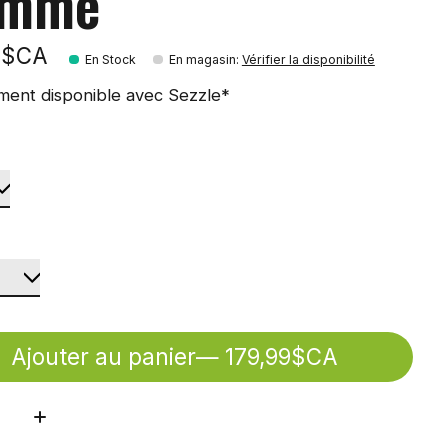
omme
9$CA
En Stock
En magasin
:
Vérifier la disponibilité
ment disponible avec Sezzle*
Ajouter au panier
— 179,99$CA
ité: