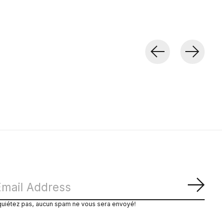
S'ab
quiétez pas, aucun spam ne vous sera envoyé!