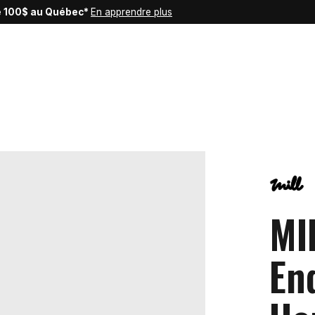
de 100$ au Québec*
En apprendre plus
MI
En