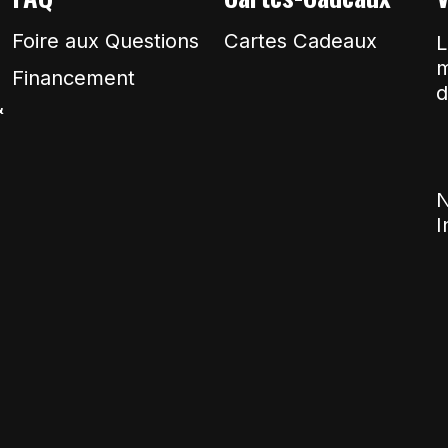
Foire aux Questions
Cartes Cadeaux
L
m
Financement
d
&
N
I