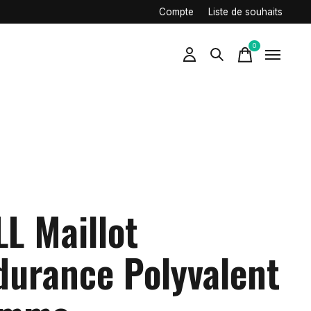
Compte
Liste de souhaits
0
items
LL Maillot
durance Polyvalent