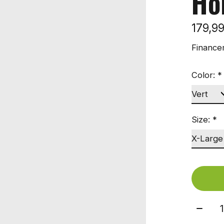
H
179,9
Finance
Color:
*
Size:
*
Quant