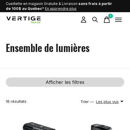
Cueillette en magasin Gratuite & Livraison
sans frais à partir
de 100$ au Québec*
En apprendre plus
0
items
Ensemble de lumières
Afficher les filtres
16
résultats
Trier —
Les plus vus