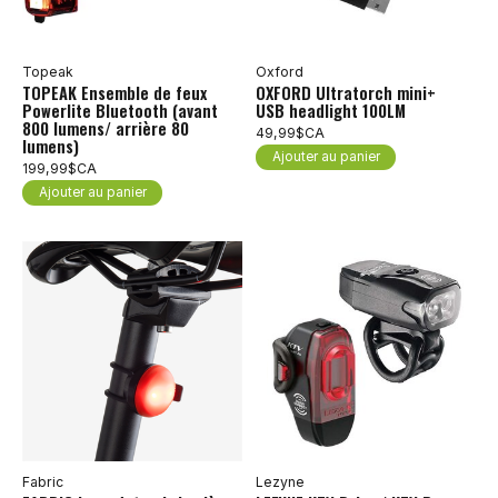
Topeak
Oxford
TOPEAK Ensemble de feux
OXFORD Ultratorch mini+
Powerlite Bluetooth (avant
USB headlight 100LM
800 lumens/ arrière 80
49,99$CA
lumens)
Ajouter au panier
199,99$CA
Ajouter au panier
Fabric
Lezyne