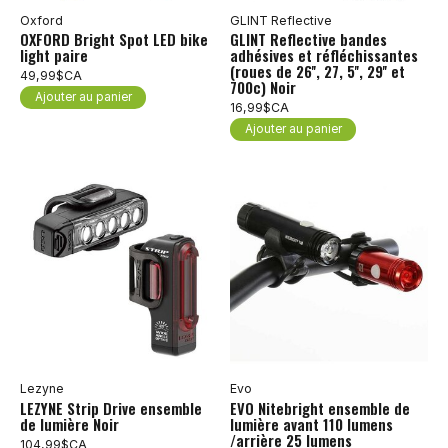
Oxford
GLINT Reflective
OXFORD Bright Spot LED bike
GLINT Reflective bandes
light paire
adhésives et réfléchissantes
(roues de 26'', 27, 5'', 29'' et
49,99$CA
700c) Noir
Ajouter au panier
16,99$CA
Ajouter au panier
Lezyne
Evo
LEZYNE Strip Drive ensemble
EVO Nitebright ensemble de
de lumière Noir
lumière avant 110 lumens
/arrière 25 lumens
104,99$CA