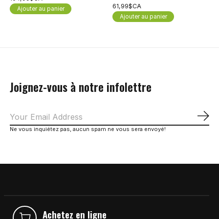
61,99$CA
Ajouter au panier
Ajouter au panier
Joignez-vous à notre infolettre
S'a
Ne vous inquiétez pas, aucun spam ne vous sera envoyé!
Achetez en ligne