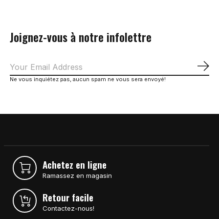
Joignez-vous à notre infolettre
S'a
Ne vous inquiétez pas, aucun spam ne vous sera envoyé!
Achetez en ligne
Ramassez en magasin
Retour facile
Contactez-nous!