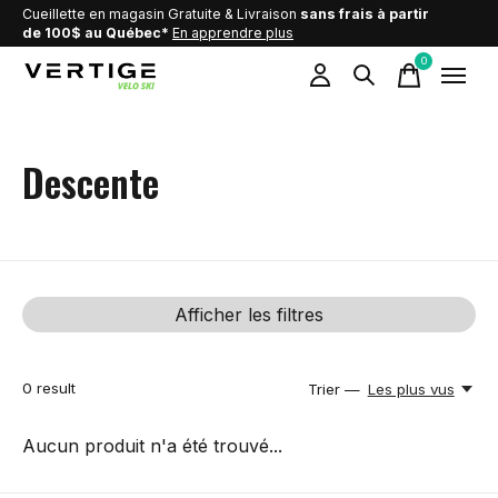
Cueillette en magasin Gratuite & Livraison
sans frais à partir
de 100$ au Québec*
En apprendre plus
0
items
Descente
Afficher les filtres
0
result
Trier —
Les plus vus
Aucun produit n'a été trouvé...