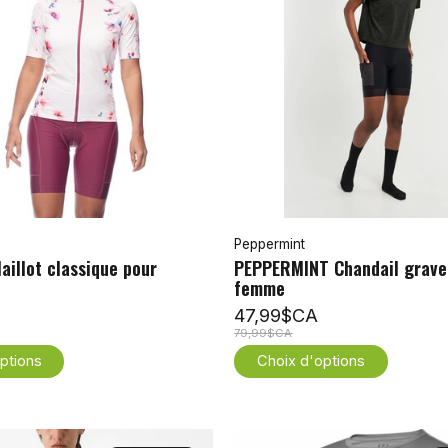
Peppermint
aillot classique pour
PEPPERMINT Chandail grave
femme
47,99$CA
79,99$CA
ptions
Choix d'options