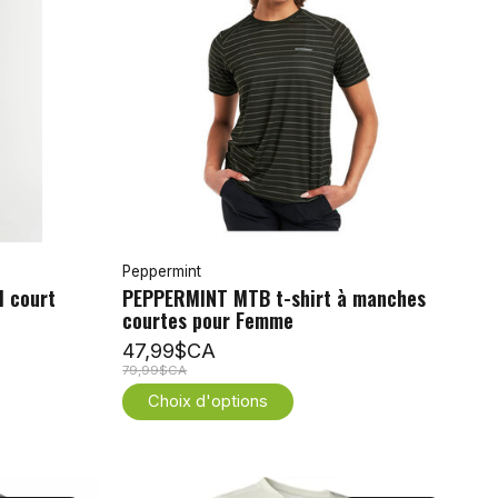
Peppermint
l court
PEPPERMINT MTB t-shirt à manches
courtes pour Femme
47,99$CA
79,99$CA
Choix d'options