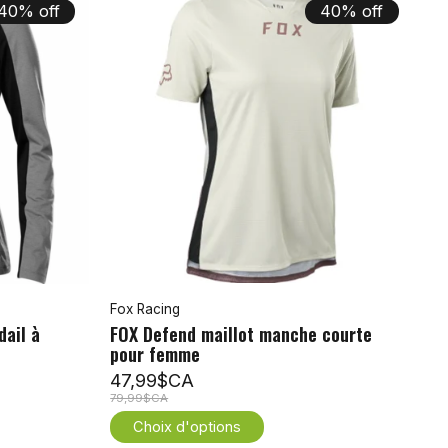
40% off
40% off
Fox Racing
dail à
FOX Defend maillot manche courte
pour femme
47,99$CA
79,99$CA
Choix d'options