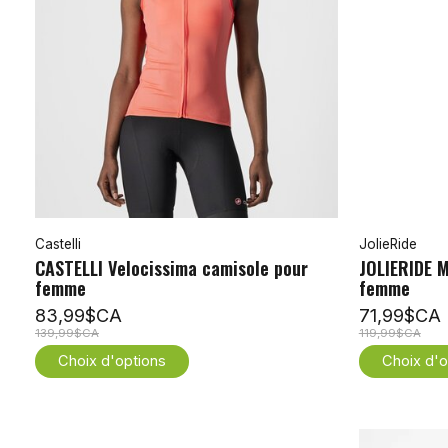
Castelli
JolieRide
CASTELLI Velocissima camisole pour
JOLIERIDE M
femme
femme
83,99$CA
71,99$CA
139,99$CA
119,99$CA
Choix d'options
Choix d'o