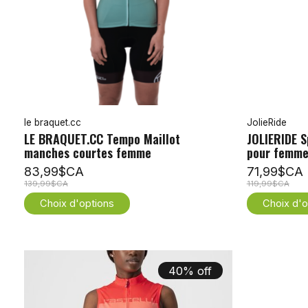
le braquet.cc
JolieRide
LE BRAQUET.CC Tempo Maillot
JOLIERIDE S
manches courtes femme
pour femm
83,99$CA
71,99$CA
139,99$CA
119,99$CA
Choix d'options
Choix d'o
40% off