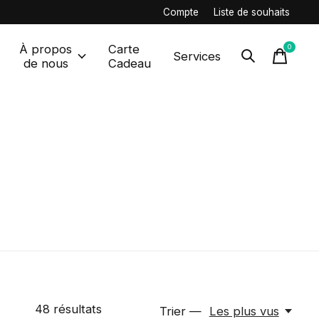
Compte
Liste de souhaits
À propos
Carte
0
items
Services
de nous
Cadeau
48
résultats
Trier —
Les plus vus