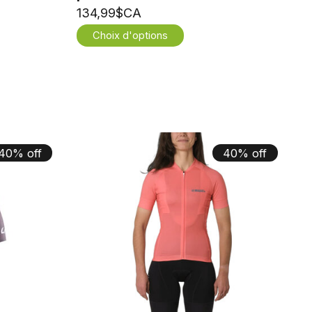
134,99$CA
Choix d'options
40% off
40% off