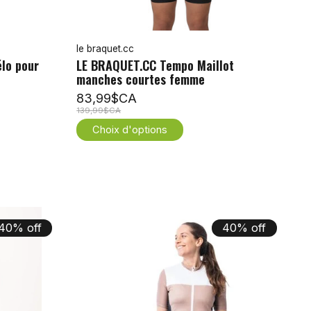
le braquet.cc
élo pour
LE BRAQUET.CC Tempo Maillot
manches courtes femme
83,99$CA
139,99$CA
Choix d'options
40% off
40% off