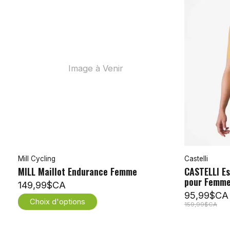
Image à Venir
Mill Cycling
Castelli
MILL Maillot Endurance Femme
CASTELLI Es
pour Femm
149,99$CA
95,99$CA
Choix d'options
159,99$CA