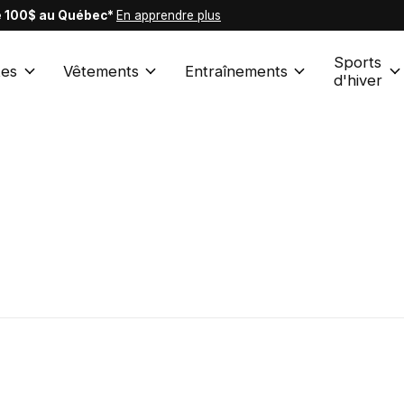
de 100$ au Québec*
En apprendre plus
Sports
es
Vêtements
Entraînements
d'hiver