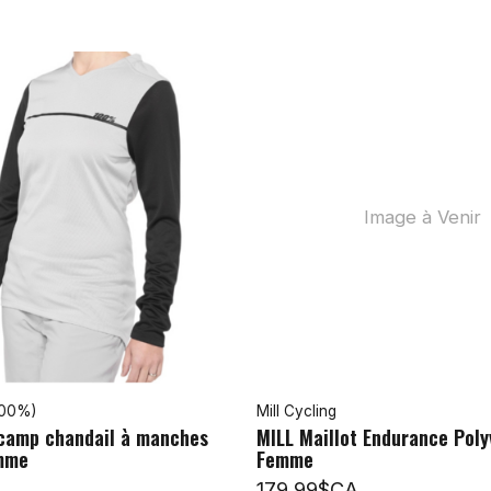
Image à Venir
100%)
Mill Cycling
amp chandail à manches
MILL Maillot Endurance Poly
mme
Femme
179,99$CA