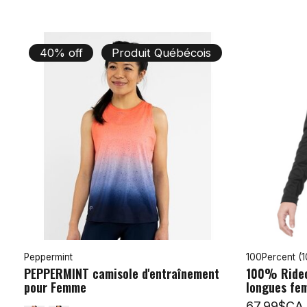
40% off
Produit Québécois
Peppermint
100Percent (
PEPPERMINT camisole d'entraînement
100% Ridec
pour Femme
longues fe
67,99$CA