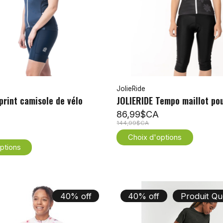
JolieRide
print camisole de vélo
JOLIERIDE Tempo maillot p
e
86,99$CA
144,99$CA
Choix d'options
ptions
40% off
40% off
Produit Qu