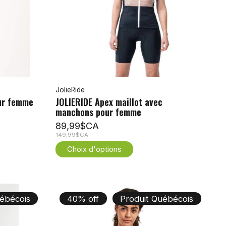
JolieRide
our femme
JOLIERIDE Apex maillot avec
manchons pour femme
89,99$CA
149,99$CA
Choix d'options
ébécois
40% off
Produit Québécois