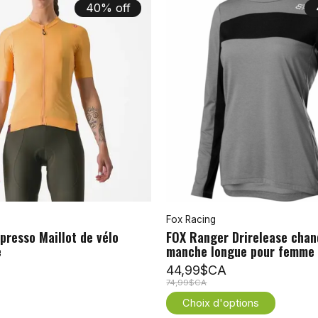
40% off
Fox Racing
presso Maillot de vélo
FOX Ranger Drirelease chan
e
manche longue pour femme
44,99$CA
74,99$CA
Choix d'options