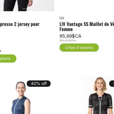
Liv
presso 2 jersey pour
LIV Vantage SS Maillot de V
Femme
95,99$CA
159,99$CA
Choix d'options
A
ptions
40% off