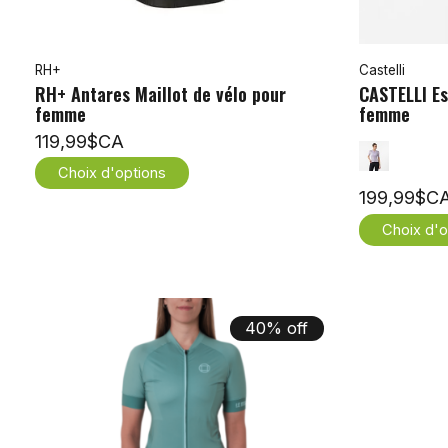
RH+
Castelli
RH+ Antares Maillot de vélo pour
CASTELLI Es
femme
femme
119,99$CA
Choix d'options
199,99$C
Choix d'o
40% off