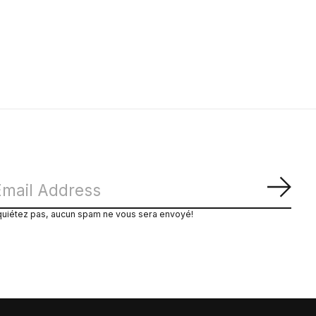
S'ab
quiétez pas, aucun spam ne vous sera envoyé!