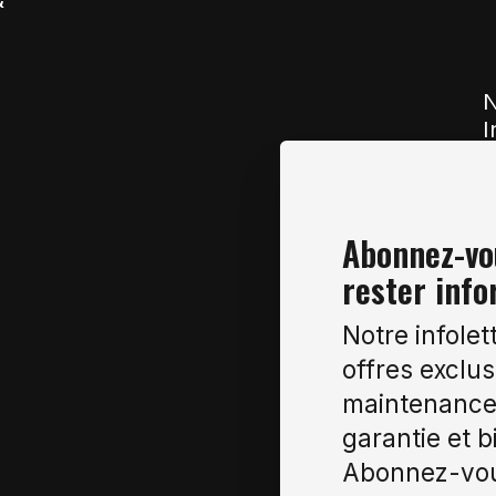
N
I
Abonnez-vou
rester info
Notre infolet
offres exclus
maintenance 
garantie et b
Abonnez-vou