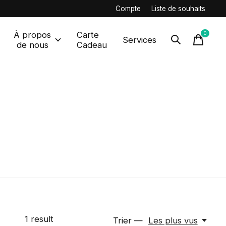
Compte
Liste de souhaits
À propos
Carte
0
items
Services
de nous
Cadeau
1
result
Trier —
Les plus vus