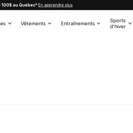
de 100$ au Québec*
En apprendre plus
Sports
es
Vêtements
Entraînements
d'hiver