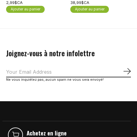
2,99$CA
38,99$CA
Ajouter au panier
Ajouter au panier
Joignez-vous à notre infolettre
S'a
Ne vous inquiétez pas, aucun spam ne vous sera envoyé!
Achetez en ligne