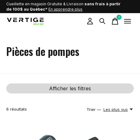
Cueillette en magasin Gratuite & Livraison
sans frais à partir
de 100$ au Québec*
En apprendre plus
0
items
Pièces de pompes
Afficher les filtres
6
résultats
Trier —
Les plus vus