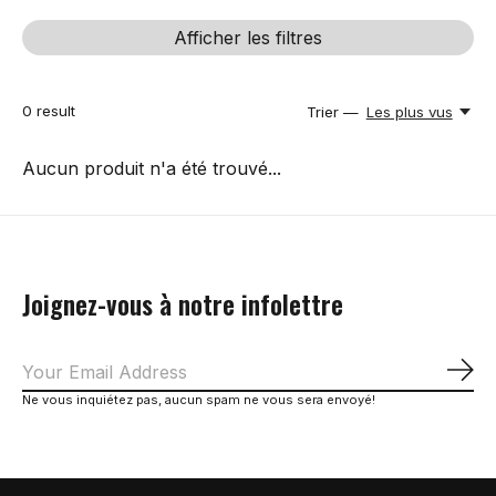
Afficher les filtres
0
result
Trier —
Les plus vus
Aucun produit n'a été trouvé...
Joignez-vous à notre infolettre
S'a
Ne vous inquiétez pas, aucun spam ne vous sera envoyé!