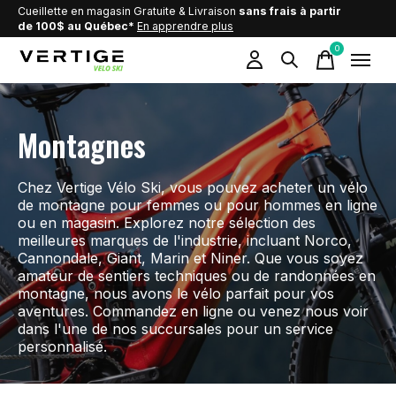
Cueillette en magasin Gratuite & Livraison
sans frais à partir
de 100$ au Québec*
En apprendre plus
0
items
Montagnes
Chez Vertige Vélo Ski, vous pouvez acheter un vélo
de montagne pour femmes ou pour hommes en ligne
ou en magasin. Explorez notre sélection des
meilleures marques de l'industrie, incluant Norco,
Cannondale, Giant, Marin et Niner. Que vous soyez
amateur de sentiers techniques ou de randonnées en
montagne, nous avons le vélo parfait pour vos
aventures. Commandez en ligne ou venez nous voir
dans l'une de nos succursales pour un service
personnalisé.