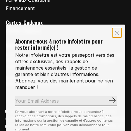
Financement
Cartes-Cadeaux
Cartes Cadeaux
Abonnez-vous à notre infolettre pour
Vertige Vélo Ski
rester informé(e) !
La référence en vélo de route, vélo de montagne et
Notre infolettre est votre passeport vers des
vélo hybride sur la Rive-Sud de Montréal, depuis
offres exclusives, des rappels de
1997.
maintenance essentiels, la gestion de
garantie et bien d'autres informations.
Notre courriel
Nous Joindre
Abonnez-vous dès maintenant pour ne rien
Info@vertigeveloski.com
1 (450) 464-8808
manquer !
S'abonn
En visitant notre site, vous acceptez l'utilisation des témoins
En vous abonnant à notre infolettre, vous consentez à
Fil RSS
recevoir des promotions, des rappels de maintenance, des
© Copyright 2026 Vertige Vélo Ski
(cookies). Ces derniers nous permettent de mieux comprendre la
informations sur la gestion de garantie et d'autres contenus
utiles de notre part. Vous pouvez vous désabonner à tout
provenance de notre clientèle et son utilisation de notre site, en
moment.