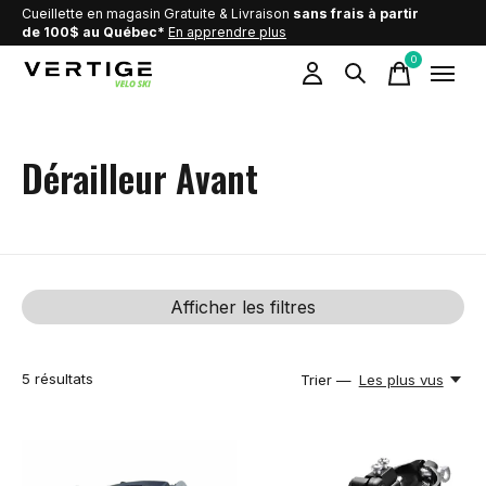
Cueillette en magasin Gratuite & Livraison
sans frais à partir
de 100$ au Québec*
En apprendre plus
0
items
Dérailleur Avant
Afficher les filtres
5
résultats
Trier —
Les plus vus