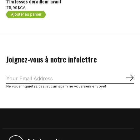
11 vitesses dérailleur avant
75,99$CA
Ajouter au panier
Joignez-vous à notre infolettre
S'a
Ne vous inquiétez pas, aucun spam ne vous sera envoyé!