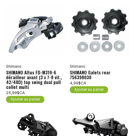
Shimano
Shimano
SHIMANO Altus FD-M310-6
SHIMANO Galets rear
dérailleur avant (3 x 7-8 vit.,
756398030
42/48D) top swing dual pull
4,99$CA
collet multi
Ajouter au panier
25,99$CA
Ajouter au panier