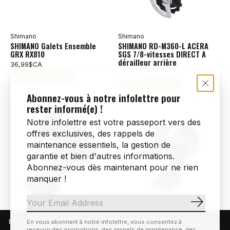
Shimano
Shimano
SHIMANO Galets Ensemble
SHIMANO RD-M360-L ACERA
GRX RX810
SGS 7/8-vitesses DIRECT A
dérailleur arrière
36,99$CA
41,99$CA
Ajouter au panier
Ajouter au panier
Abonnez-vous à notre infolettre pour
rester informé(e) !
Notre infolettre est votre passeport vers des
offres exclusives, des rappels de
maintenance essentiels, la gestion de
garantie et bien d'autres informations.
Abonnez-vous dès maintenant pour ne rien
manquer !
S'abonn
Sram
Shimano
En visitant notre site, vous acceptez l'utilisation des témoins
En vous abonnant à notre infolettre, vous consentez à
SRAM SX Eagle 12 vitesses
SHIMANO Sora RD-R3000-GS
recevoir des promotions, des rappels de maintenance, des