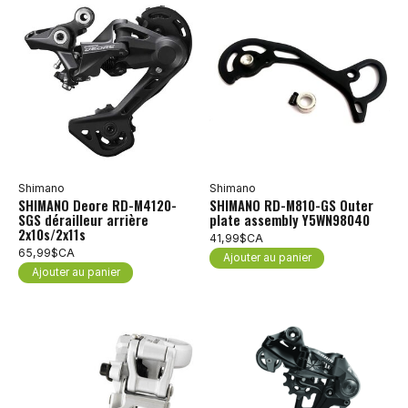
Shimano
Shimano
SHIMANO Deore RD-M4120-
SHIMANO RD-M810-GS Outer
SGS dérailleur arrière
plate assembly Y5WN98040
2x10s/2x11s
41,99$CA
65,99$CA
Ajouter au panier
Ajouter au panier