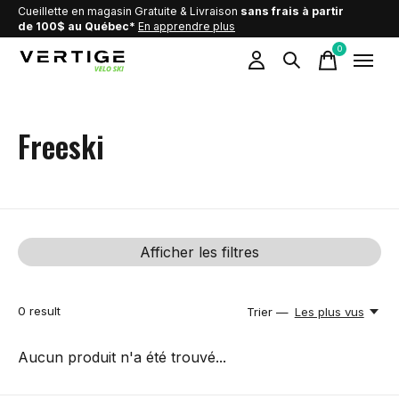
Cueillette en magasin Gratuite & Livraison
sans frais à partir
de 100$ au Québec*
En apprendre plus
0
items
Freeski
Afficher les filtres
0
result
Trier —
Les plus vus
Aucun produit n'a été trouvé...