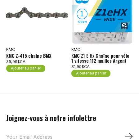
KMC
KMC
KMC Z-415 chaîne BMX
KMC Z1 E Hx Chaîne pour vélo
1 vitesse 112 mailles Argent
39,99$CA
31,99$CA
Ajouter au panier
Ajouter au panier
Joignez-vous à notre infolettre
S'a