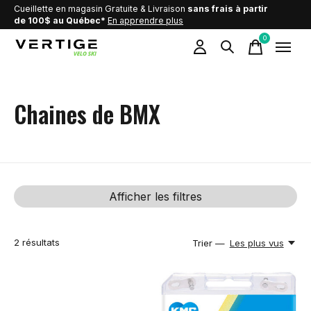
Cueillette en magasin Gratuite & Livraison
sans frais à partir
de 100$ au Québec*
En apprendre plus
0
items
Chaines de BMX
Afficher les filtres
2
résultats
Trier —
Les plus vus