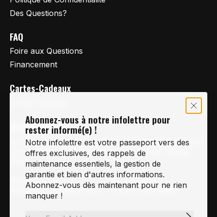
Des Questions?
FAQ
Foire aux Questions
Financement
Cartes-Cadeaux
Cartes Cadeaux
Abonnez-vous à notre infolettre pour
Vertige Vélo Ski
rester informé(e) !
La référence en vélo de route, vélo de montagne et
Notre infolettre est votre passeport vers des
vélo hybride sur la Rive-Sud de Montréal, depuis
offres exclusives, des rappels de
1997.
maintenance essentiels, la gestion de
garantie et bien d'autres informations.
Notre courriel
Nous Joindre
Abonnez-vous dès maintenant pour ne rien
Info@vertigeveloski.com
1 (450) 464-8808
manquer !