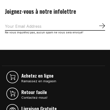
Joignez-vous à notre infolettre
S'a
Ne vous inquiétez pas, aucun spam ne vous sera envoyé!
Achetez en ligne
Ramassez en magasin
Retour facile
Contactez-nous!
Livraison Gratuite