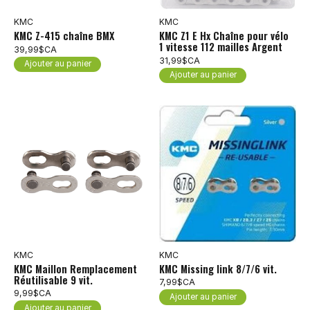
KMC
KMC
KMC Z-415 chaîne BMX
KMC Z1 E Hx Chaîne pour vélo
1 vitesse 112 mailles Argent
39,99$CA
31,99$CA
Ajouter au panier
Ajouter au panier
KMC
KMC
KMC Maillon Remplacement
KMC Missing link 8/7/6 vit.
Réutilisable 9 vit.
7,99$CA
9,99$CA
Ajouter au panier
Ajouter au panier