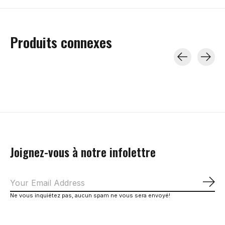
Produits connexes
Carousel items
Joignez-vous à notre infolettre
S'a
Ne vous inquiétez pas, aucun spam ne vous sera envoyé!