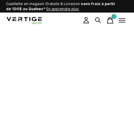
Cueillette en magasin Gratuite & Livraison
sans frais à partir
de 100$ au Québec*
En apprendre plus
0
items