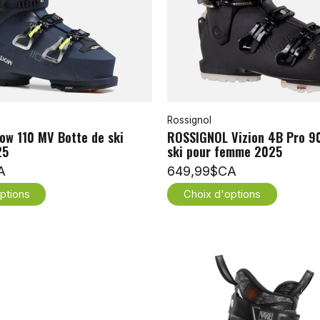
Rossignol
ow 110 MV Botte de ski
ROSSIGNOL Vizion 4B Pro 90
25
ski pour femme 2025
A
649,99$CA
ptions
Choix d'options