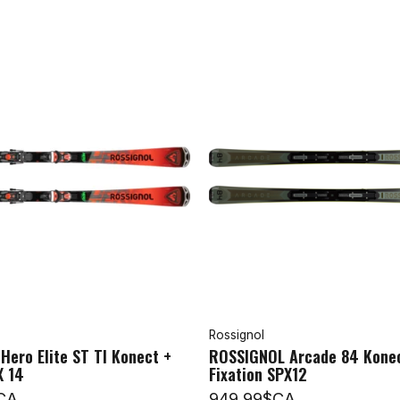
Rossignol
ero Elite ST TI Konect +
ROSSIGNOL Arcade 84 Kone
X 14
Fixation SPX12
CA
949,99$CA