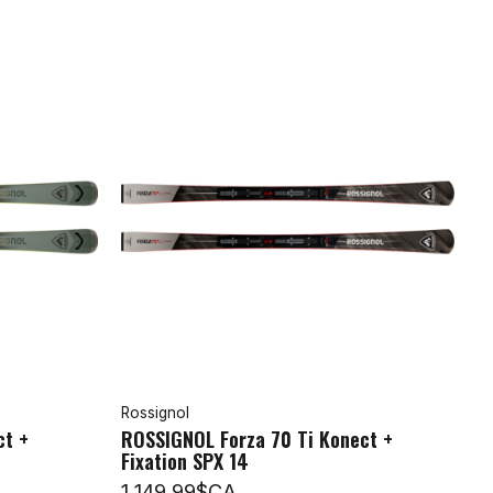
Rossignol
ct +
ROSSIGNOL Forza 70 Ti Konect +
Fixation SPX 14
1 149,99$CA