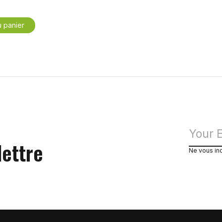
u panier
lettre
Ne vous in