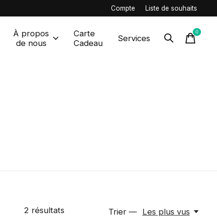
Compte
Liste de souhaits
À propos
Carte
0
items
Services
de nous
Cadeau
2
résultats
Trier —
Les plus vus