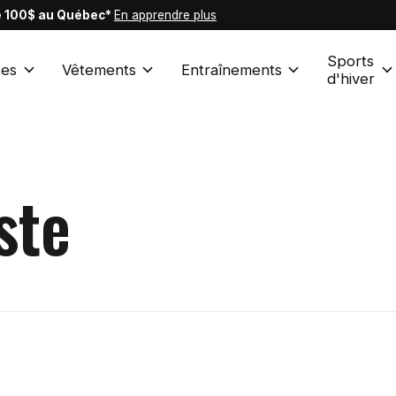
de 100$ au Québec*
En apprendre plus
Sports
es
Vêtements
Entraînements
d'hiver
ste