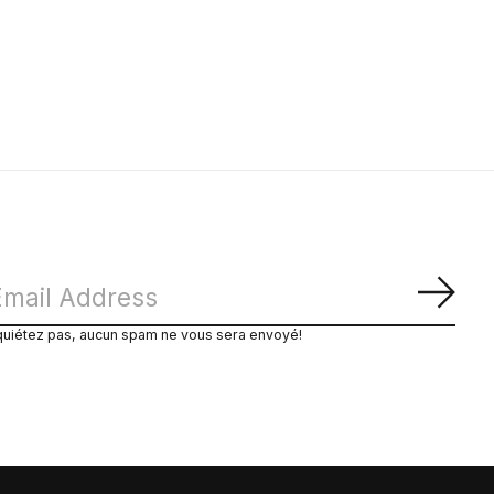
S'ab
quiétez pas, aucun spam ne vous sera envoyé!