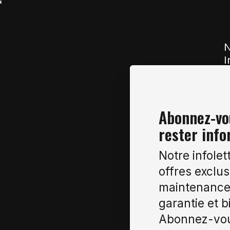
N
I
Abonnez-vou
rester info
Notre infolet
offres exclus
maintenance 
garantie et b
Abonnez-vou