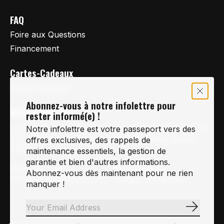
FAQ
Foire aux Questions
Financement
Cartes-Cadeaux
Cartes Cadeaux
Abonnez-vous à notre infolettre pour
Vertige Vélo Ski
rester informé(e) !
La référence en vélo de route, vélo de montagne et
Notre infolettre est votre passeport vers des
vélo hybride sur la Rive-Sud de Montréal, depuis
offres exclusives, des rappels de
1997.
maintenance essentiels, la gestion de
garantie et bien d'autres informations.
Notre courriel
Nous Joindre
Abonnez-vous dès maintenant pour ne rien
Info@vertigeveloski.com
1 (450) 464-8808
manquer !
S'abonn