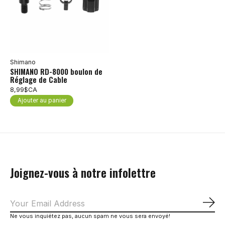
Shimano
SHIMANO RD-8000 boulon de
Réglage de Cable
8,99$CA
Ajouter au panier
Joignez-vous à notre infolettre
S'a
Ne vous inquiétez pas, aucun spam ne vous sera envoyé!