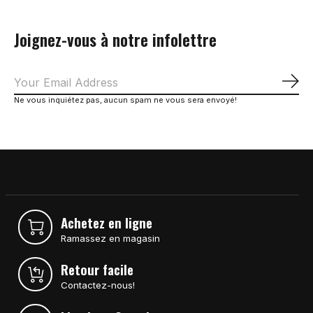
Joignez-vous à notre infolettre
S'a
Ne vous inquiétez pas, aucun spam ne vous sera envoyé!
Achetez en ligne
Ramassez en magasin
Retour facile
Contactez-nous!