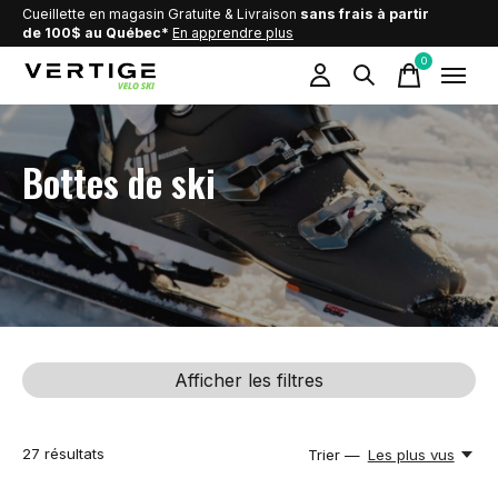
Cueillette en magasin Gratuite & Livraison
sans frais à partir
de 100$ au Québec*
En apprendre plus
0
items
Bottes de ski
Afficher les filtres
27
résultats
Trier —
Les plus vus