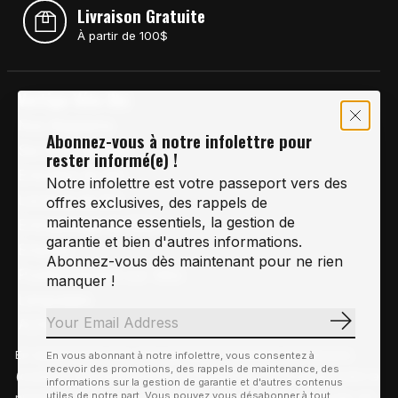
Livraison Gratuite
À partir de 100$
Vertige Vélo Ski
Nos Magasins
Abonnez-vous à notre infolettre pour
Services de Vélo
rester informé(e) !
Entretien de Ski
Notre infolettre est votre passeport vers des
Location de Ski
offres exclusives, des rappels de
maintenance essentiels, la gestion de
Entreposage de Vélo
garantie et bien d'autres informations.
Emplois
Abonnez-vous dès maintenant pour ne rien
Positionnement sur Vélo
manquer !
Languages
Achats, Expéditions & Retours
S'abonn
Politique de Confidentialité
En visitant notre site, vous acceptez l'utilisation des témoins
En vous abonnant à notre infolettre, vous consentez à
recevoir des promotions, des rappels de maintenance, des
Politique de Prix
(cookies). Ces derniers nous permettent de mieux comprendre la
informations sur la gestion de garantie et d'autres contenus
utiles de notre part. Vous pouvez vous désabonner à tout
provenance de notre clientèle et son utilisation de notre site, en