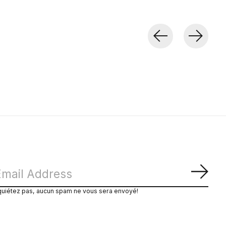
S'ab
quiétez pas, aucun spam ne vous sera envoyé!