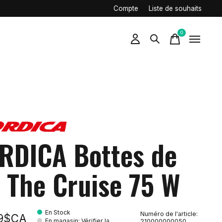
Compte
Liste de souhaits
0
items
RDICA Bottes de
i The Cruise 75 W
En Stock
Numéro de l'article:
99$CA
En magasin
:
Vérifier la
210000000050