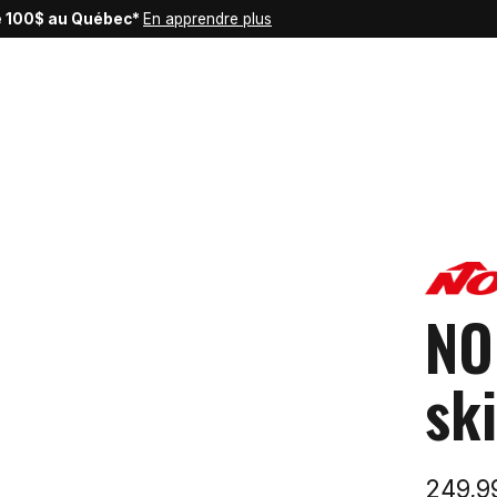
de 100$ au Québec*
En apprendre plus
NO
sk
249,