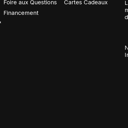
Foire aux Questions
Cartes Cadeaux
L
m
Financement
d
&
N
I