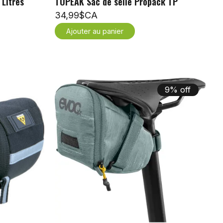
 Litres
TOPEAK Sac de selle Propack TP
34,99$CA
Ajouter au panier
9% off