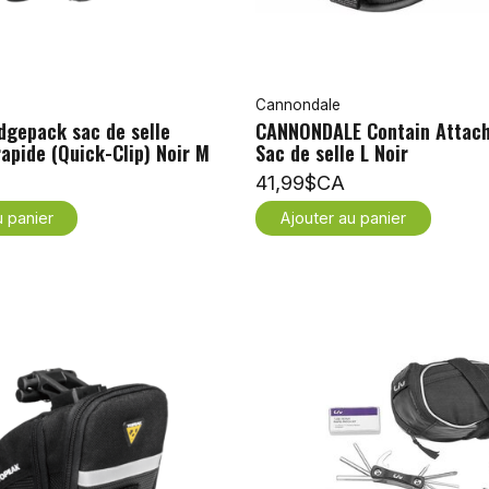
Cannondale
gepack sac de selle
CANNONDALE Contain Attach
apide (Quick-Clip) Noir M
Sac de selle L Noir
41,99$CA
u panier
Ajouter au panier