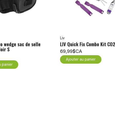
Liv
o wedge sac de selle
LIV Quick Fix Combo Kit CO
oir S
69,99$CA
Ajouter au panier
u panier