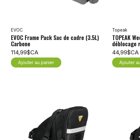
EVOC
Topeak
EVOC Frame Pack Sac de cadre (3.5L)
TOPEAK Wed
Carbone
déblocage r
114,99$CA
44,99$CA
Ajouter au panier
Ajouter a