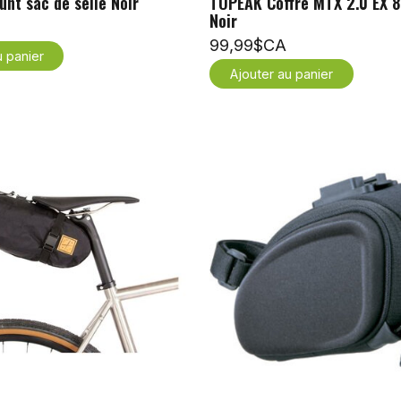
nt sac de selle Noir
TOPEAK Coffre MTX 2.0 EX 8
Noir
99,99$CA
u panier
Ajouter au panier