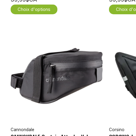
Choix d'options
Choix d'o
Cannondale
Corsino