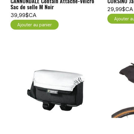
CANNONDALE Contain Attache-Velcro
CORSINO Jau
Sac de selle M Noir
29,99$CA
39,99$CA
Ajouter a
Ajouter au panier