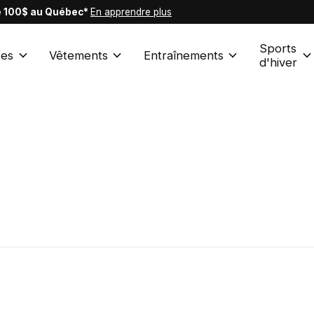
de 100$ au Québec*
En apprendre plus
Sports
es
Vêtements
Entraînements
d'hiver