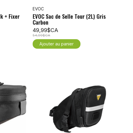
EVOC
k + Fixer
EVOC Sac de Selle Tour (2L) Gris
Carbon
49,99$CA
54,99$CA
Ajouter au panier