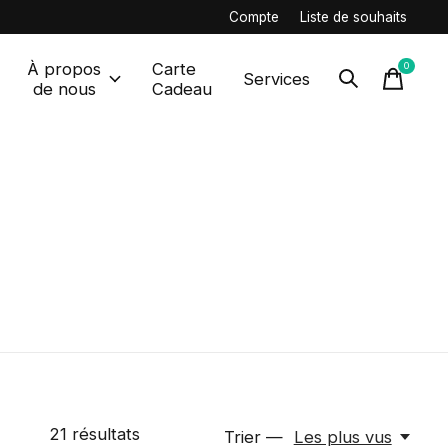
Compte
Liste de souhaits
À propos
Carte
0
items
Services
de nous
Cadeau
21
résultats
Trier —
Les plus vus