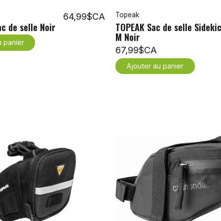
64,99$CA
Topeak
 de selle Noir
TOPEAK Sac de selle Sidekic
M Noir
u panier
67,99$CA
Ajouter au panier