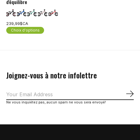
d'équilibre
239,99$CA
Choix d'options
Joignez-vous à notre infolettre
S'a
Ne vous inquiétez pas, aucun spam ne vous sera envoyé!