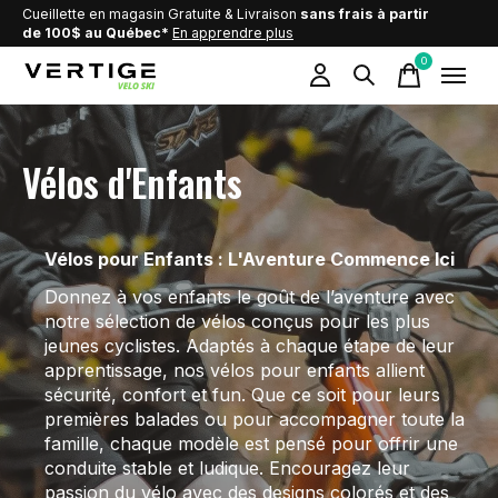
Cueillette en magasin Gratuite & Livraison
sans frais à partir
de 100$ au Québec*
En apprendre plus
0
items
Vélos d'Enfants
Vélos pour Enfants : L'Aventure Commence Ici
Donnez à vos enfants le goût de l’aventure avec
notre sélection de vélos conçus pour les plus
jeunes cyclistes. Adaptés à chaque étape de leur
apprentissage, nos vélos pour enfants allient
sécurité, confort et fun. Que ce soit pour leurs
premières balades ou pour accompagner toute la
famille, chaque modèle est pensé pour offrir une
conduite stable et ludique. Encouragez leur
passion du vélo avec des designs colorés et des