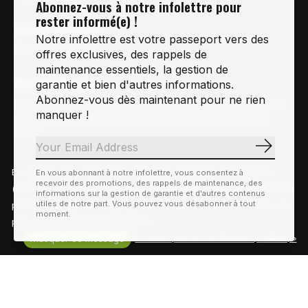
Abonnez-vous à notre infolettre pour
rester informé(e) !
Cartes-Cadeaux
Notre infolettre est votre passeport vers des
Cartes Cadeaux
offres exclusives, des rappels de
maintenance essentiels, la gestion de
Vertige Vélo Ski
garantie et bien d'autres informations.
Abonnez-vous dès maintenant pour ne rien
La référence en vélo de route, vélo de montagne et
manquer !
vélo hybride sur la Rive-Sud de Montréal, depuis
1997.
S'abonn
Notre courriel
Nous Joindre
En visitant notre site, vous acceptez l'utilisation des témoins
Info@vertigeveloski.com
1 (450) 464-8808
En vous abonnant à notre infolettre, vous consentez à
recevoir des promotions, des rappels de maintenance, des
(cookies). Ces derniers nous permettent de mieux comprendre la
informations sur la gestion de garantie et d'autres contenus
utiles de notre part. Vous pouvez vous désabonner à tout
provenance de notre clientèle et son utilisation de notre site, en
moment.
plus d'en améliorer les fonctions.
Masquer ce message
En savoir plus sur les témoins (cookies) »
Fil RSS
© Copyright 2026 Vertige Vélo Ski