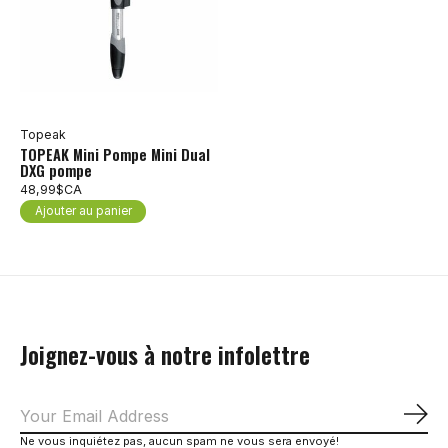
Topeak
TOPEAK Mini Pompe Mini Dual
DXG pompe
48,99$CA
Ajouter au panier
Joignez-vous à notre infolettre
S'a
Ne vous inquiétez pas, aucun spam ne vous sera envoyé!