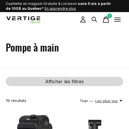
Cueillette en magasin Gratuite & Livraison
sans frais à partir
de 100$ au Québec*
En apprendre plus
0
items
Pompe à main
Afficher les filtres
19
résultats
Trier —
Les plus vus