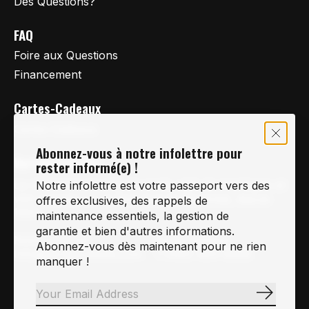
Des Questions?
FAQ
Foire aux Questions
Financement
Cartes-Cadeaux
Cartes Cadeaux
Abonnez-vous à notre infolettre pour
Vertige Vélo Ski
rester informé(e) !
La référence en vélo de route, vélo de montagne et
Notre infolettre est votre passeport vers des
vélo hybride sur la Rive-Sud de Montréal, depuis
offres exclusives, des rappels de
1997.
maintenance essentiels, la gestion de
garantie et bien d'autres informations.
Notre courriel
Nous Joindre
Abonnez-vous dès maintenant pour ne rien
Info@vertigeveloski.com
1 (450) 464-8808
manquer !
S'abonn