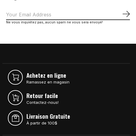
S'a
Ne vous inquiétez pas, aucun spam ne vous sera envoyé!
Achetez en ligne
Ramassez en magasin
Retour facile
Contactez-nous!
Livraison Gratuite
À partir de 100$