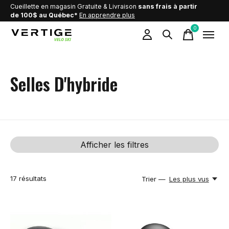
Cueillette en magasin Gratuite & Livraison
sans frais à partir
de 100$ au Québec*
En apprendre plus
0
items
Selles D'hybride
Afficher les filtres
17
résultats
Trier —
Les plus vus