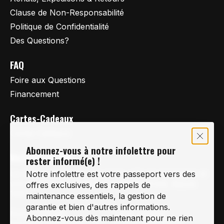
Clause de Non-Responsabilité
Politique de Confidentialité
Des Questions?
FAQ
Foire aux Questions
Financement
Cartes-Cadeaux
Cartes Cadeaux
Abonnez-vous à notre infolettre pour
Vertige Vélo Ski
rester informé(e) !
La référence en vélo de route, vélo de montagne et
Notre infolettre est votre passeport vers des
vélo hybride sur la Rive-Sud de Montréal, depuis
offres exclusives, des rappels de
1997.
maintenance essentiels, la gestion de
garantie et bien d'autres informations.
Notre courriel
Nous Joindre
Abonnez-vous dès maintenant pour ne rien
Info@vertigeveloski.com
1 (450) 464-8808