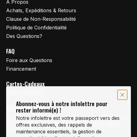
À Propos
Achats, Expéditions & Retours
Clause de Non-Responsabilité
Politique de Confidentialité
Des Questions?
FAQ
Foire aux Questions
Financement
Cartes-Cadeaux
Cartes Cadeaux
Abonnez-vous à notre infolettre pour
Vertige Vélo Ski
rester informé(e) !
La référence en vélo de route, vélo de montagne et
Notre infolettre est votre passeport vers des
vélo hybride sur la Rive-Sud de Montréal, depuis
offres exclusives, des rappels de
1997.
maintenance essentiels, la gestion de