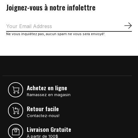
Joignez-vous à notre infolettre
S'a
Ne vous inquiétez pas, aucun spam ne vous sera envoyé!
Achetez en ligne
Ramassez en magasin
Retour facile
Contactez-nous!
Livraison Gratuite
À partir de 100$