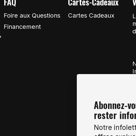
FAQ
Cartes-Cadeaux
V
Foire aux Questions
Cartes Cadeaux
L
m
Financement
d
&
N
I
Abonnez-vou
rester info
Notre infolet