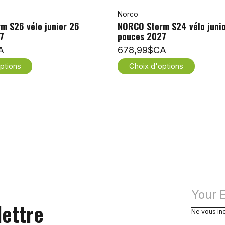
Norco
m S26 vélo junior 26
NORCO Storm S24 vélo juni
7
pouces 2027
A
678,99$CA
ptions
Choix d'options
lettre
Ne vous in