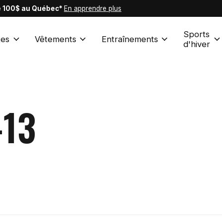
de 100$ au Québec*
En apprendre plus
Sports
es
Vêtements
Entraînements
d'hiver
-13