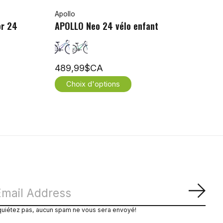
Apollo
or 24
APOLLO Neo 24 vélo enfant
489,99$CA
Choix d'options
S'ab
quiétez pas, aucun spam ne vous sera envoyé!