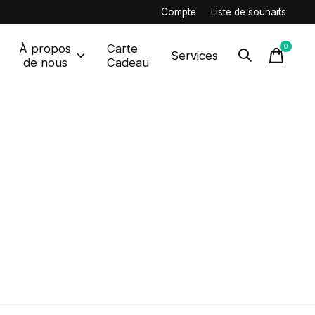
Compte
Liste de souhaits
À propos
Carte
0
items
Services
de nous
Cadeau