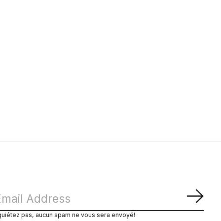
S'ab
quiétez pas, aucun spam ne vous sera envoyé!