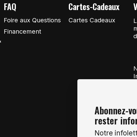
FAQ
Cartes-Cadeaux
V
Foire aux Questions
Cartes Cadeaux
L
m
Financement
d
&
N
I
Abonnez-vou
rester info
Notre infolet