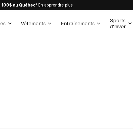
de 100$ au Québec*
En apprendre plus
Sports
es
Vêtements
Entraînements
d'hiver