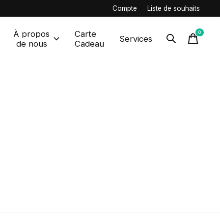
Compte
Liste de souhaits
À propos
Carte
0
items
Services
de nous
Cadeau