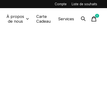
Compte
Liste de souhaits
À propos
Carte
0
items
Services
de nous
Cadeau