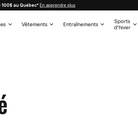
de 100$ au Québec*
En apprendre plus
Sports
es
Vêtements
Entraînements
d'hiver
é