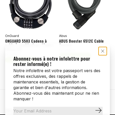
OnGuard
Abus
ONGUARD 5503 Cadena à
ABUS Booster 6512C Cable
cable à combinaison, 12mm x
Serrure
185cm (6')
39,99$CA
26,99$CA
Ajouter au panier
Abonnez-vous à notre infolettre pour
Ajouter au panier
rester informé(e) !
Notre infolettre est votre passeport vers des
offres exclusives, des rappels de
maintenance essentiels, la gestion de
garantie et bien d'autres informations.
Abonnez-vous dès maintenant pour ne rien
manquer !
Joignez-vous à notre infolettre
S'abonn