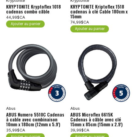
Kryptonite
Kryptonite
KRYPTONITE Kryptoflex 1018
KRYPTONITE Kriptoflex 1518
cadenas combo câble
cadenas à clé Cable 180cm x
15mm
44,99$CA
74,99$CA
Ajouter au panier
Ajouter au panier
Abus
Abus
ABUS Numero 5510C Cadenas
ABUS Microflex 6615K
à cable avec combinaison
Cadenas à câble avec clé
10mm x 180cm (12mm x 5.9')
15mm x 85cm (15mm x 2.9')
35,99$CA
39,99$CA
Ajouter au panier
Ajouter au panier