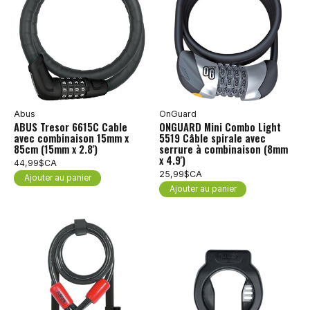
Abus
OnGuard
ABUS Tresor 6615C Cable
ONGUARD Mini Combo Light
avec combinaison 15mm x
5519 Câble spirale avec
85cm (15mm x 2.8')
serrure à combinaison (8mm
x 4.9')
44,99$CA
25,99$CA
Ajouter au panier
Ajouter au panier