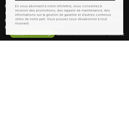
En visitant notre site, vous acceptez l'utilisation des témoins
En vous abonnant à notre infolettre, vous consentez à
recevoir des promotions, des rappels de maintenance, des
(cookies). Ces derniers nous permettent de mieux comprendre la
S'a
informations sur la gestion de garantie et d'autres contenus
utiles de notre part. Vous pouvez vous désabonner à tout
provenance de notre clientèle et son utilisation de notre site, en
Ne vous inquiétez pas, aucun spam ne vous sera envoyé!
moment.
plus d'en améliorer les fonctions.
Masquer ce message
En savoir plus sur les témoins (cookies) »
Achetez en ligne
Ramassez en magasin
Retour facile
Contactez-nous!
Livraison Gratuite
À partir de 100$