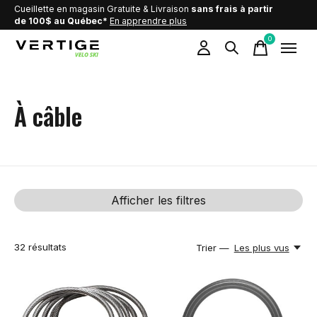
Cueillette en magasin Gratuite & Livraison
sans frais à partir
de 100$ au Québec*
En apprendre plus
0
items
À câble
Afficher les filtres
32
résultats
Trier —
Les plus vus