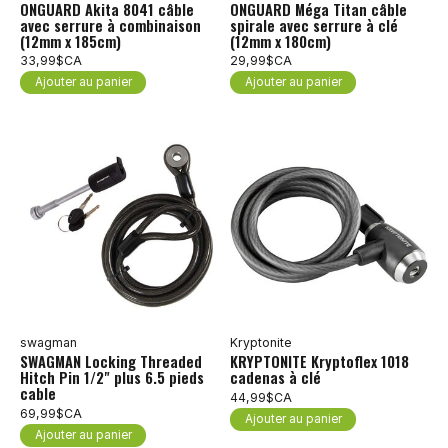
ONGUARD Akita 8041 câble
ONGUARD Méga Titan câble
avec serrure à combinaison
spirale avec serrure à clé
(12mm x 185cm)
(12mm x 180cm)
33,99$CA
29,99$CA
Ajouter au panier
Ajouter au panier
swagman
Kryptonite
SWAGMAN Locking Threaded
KRYPTONITE Kryptoflex 1018
Hitch Pin 1/2" plus 6.5 pieds
cadenas à clé
cable
44,99$CA
69,99$CA
Ajouter au panier
Ajouter au panier