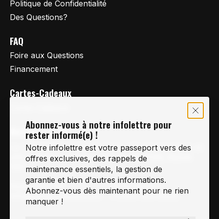
Politique de Confidentialité
Des Questions?
FAQ
Foire aux Questions
Financement
Cartes-Cadeaux
Cartes Cadeaux
Abonnez-vous à notre infolettre pour
Vertige Vélo Ski
rester informé(e) !
La référence en vélo de route, vélo de montagne et
Notre infolettre est votre passeport vers des
vélo hybride sur la Rive-Sud de Montréal, depuis
offres exclusives, des rappels de
1997.
maintenance essentiels, la gestion de
garantie et bien d'autres informations.
Notre courriel
Nous Joindre
Abonnez-vous dès maintenant pour ne rien
Info@vertigeveloski.com
1 (450) 464-8808
manquer !