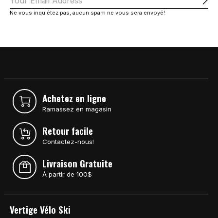
S'a
Ne vous inquiétez pas, aucun spam ne vous sera envoyé!
Achetez en ligne
Ramassez en magasin
Retour facile
Contactez-nous!
Livraison Gratuite
À partir de 100$
Vertige Vélo Ski