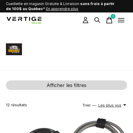
Cueillette en magasin Gratuite & Livraison
sans frais à partir
de 100$ au Québec*
En apprendre plus
0
items
OnGuard
Afficher les filtres
12
résultats
Trier —
Les plus vus