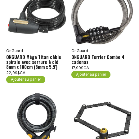
OnGuard
OnGuard
ONGUARD Méga Titan câble
ONGUARD Terrier Combo 4
spirale avec serrure à clé
cadenas
8mm x 180cm (8mm x 5.9')
17,99$CA
22,99$CA
Ajouter au panier
Ajouter au panier