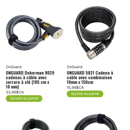
OnGuard
OnGuard
ONGUARD Doberman 8029
ONGUARD 5821 Cadena à
cadenas à câble avec
cable avec combinaison
serrure à clé (185 cm x
10mm x 150cm
10 mm)
15,99$CA
33,99$CA
Ajouter au panier
Ajouter au panier