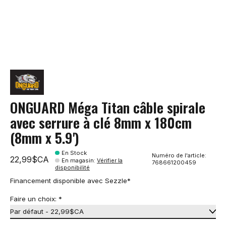
ONGUARD Méga Titan câble spirale
avec serrure à clé 8mm x 180cm
(8mm x 5.9')
En Stock
Numéro de l'article:
22,99$CA
En magasin
:
Vérifier la
768661200459
disponibilité
Financement disponible avec Sezzle*
Faire un choix:
*