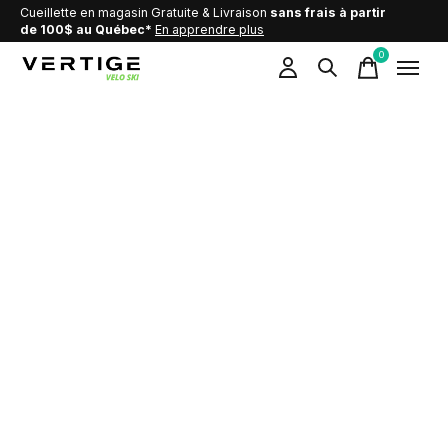
Cueillette en magasin Gratuite & Livraison
sans frais à partir
de 100$ au Québec*
En apprendre plus
0
items