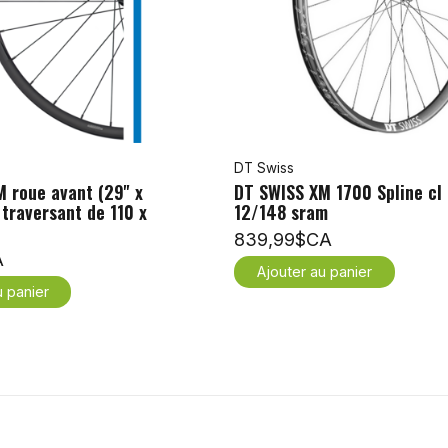
DT Swiss
 roue avant (29'' x
DT SWISS XM 1700 Spline cl
traversant de 110 x
12/148 sram
839,99$CA
A
Ajouter au panier
u panier