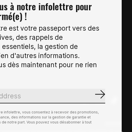
s à notre infolettre pour
rmé(e) !
tre est votre passeport vers des
ives, des rappels de
essentiels, la gestion de
ien d'autres informations.
s dès maintenant pour ne rien
S'abonne
re infolettre, vous consentez à recevoir des promotions,
nce, des informations sur la gestion de garantie et
es de notre part. Vous pouvez vous désabonner à tout