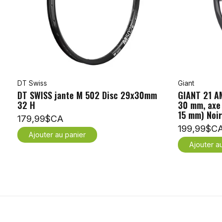
DT Swiss
Giant
DT SWISS jante M 502 Disc 29x30mm
GIANT 21 AM
32 H
30 mm, axe 
15 mm) Noir
179,99$CA
199,99$C
Ajouter au panier
Ajouter a