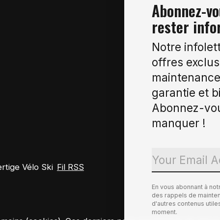
Abonnez-vou
rester info
Notre infolet
offres exclus
maintenance 
garantie et b
Abonnez-vou
manquer !
tige Vélo Ski
Fil RSS
En vous abonnant à not
des rappels de maintena
d'autres contenus util
moment.