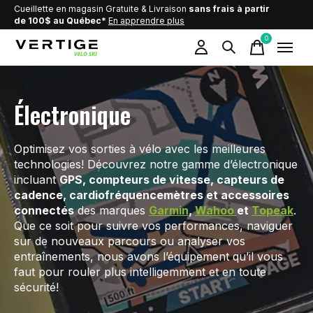
Cueillette en magasin Gratuite & Livraison
sans frais à partir
de 100$ au Québec*
En apprendre plus
0
items
Électronique
Optimisez vos sorties à vélo avec les meilleures
technologies! Découvrez notre gamme d’électronique
incluant
GPS, compteurs de vitesse, capteurs de
cadence, cardiofréquencemètres et accessoires
connectés
des marques
Garmin
,
Wahoo
et
Topeak
.
Que ce soit pour suivre vos performances, naviguer
sur de nouveaux parcours ou analyser vos
entraînements, nous avons l’équipement qu’il vous
faut pour rouler plus intelligemment et en toute
sécurité!