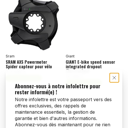
Sram
Giant
SRAM AXS Powermeter
GIANT E-bike speed sensor
Spider capteur pour vélo
integrated dropout
Abonnez-vous à notre infolettre pour
électronique
704,99$CA
rester informé(e) !
29,99$CA
Ajouter au panier
Ajouter au panier
Notre infolettre est votre passeport vers des
offres exclusives, des rappels de
maintenance essentiels, la gestion de
garantie et bien d'autres informations.
Abonnez-vous dès maintenant pour ne rien