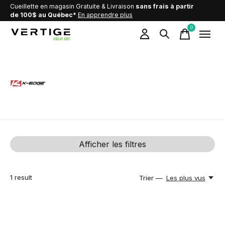
Cueillette en magasin Gratuite & Livraison
sans frais à partir
de 100$ au Québec*
En apprendre plus
0
items
K-EDGE
Afficher les filtres
1
result
Trier —
Les plus vus