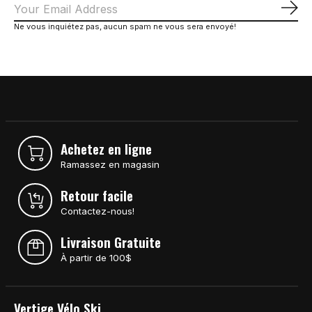
S'a
Ne vous inquiétez pas, aucun spam ne vous sera envoyé!
Achetez en ligne
Ramassez en magasin
Retour facile
Contactez-nous!
Livraison Gratuite
À partir de 100$
Vertige Vélo Ski