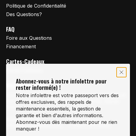
Politique de Confidentialité
Des Questions?
FAQ
Foire aux Questions
Financement
Cartes-Cadeaux
Cartes Cadeaux
Abonnez-vous à notre infolettre pour
Vertige Vélo Ski
rester informé(e) !
La référence en vélo de route, vélo de montagne et
Notre infolettre est votre passeport vers des
vélo hybride sur la Rive-Sud de Montréal, depuis
offres exclusives, des rappels de
1997.
maintenance essentiels, la gestion de
garantie et bien d'autres informations.
Notre courriel
Nous Joindre
Abonnez-vous dès maintenant pour ne rien
Info@vertigeveloski.com
1 (450) 464-8808
manquer !