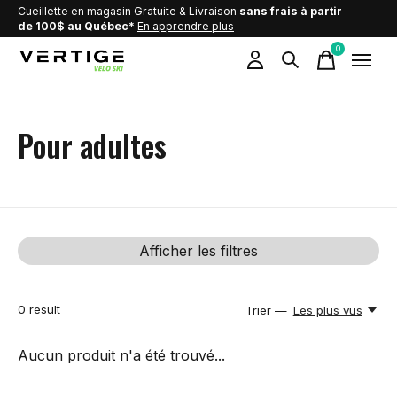
Cueillette en magasin Gratuite & Livraison
sans frais à partir
de 100$ au Québec*
En apprendre plus
0
items
Pour adultes
Afficher les filtres
0
result
Trier —
Les plus vus
Aucun produit n'a été trouvé...