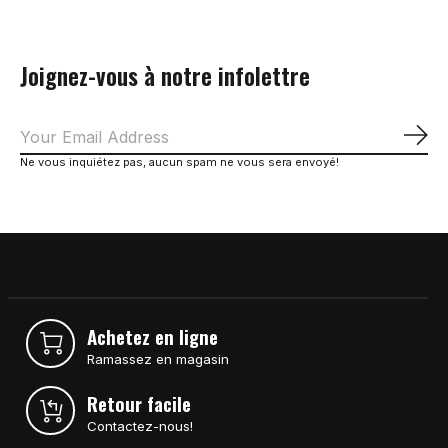
Joignez-vous à notre infolettre
S'a
Ne vous inquiétez pas, aucun spam ne vous sera envoyé!
Achetez en ligne
Ramassez en magasin
Retour facile
Contactez-nous!