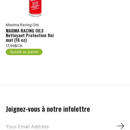
Maxima Racing Oils
MAXIMA RACING OILS
Nettoyant Protection fini
mat (16 oz)
17,99$CA
Ajouter au panier
Joignez-vous à notre infolettre
S'a