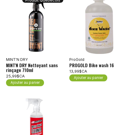
MINT'N DRY
ProGold
MINT'N DRY Nettoyant sans
PROGOLD Bike wash 16
rinçage 710ml
13,99$CA
25,99$CA
Ajouter au panier
Ajouter au panier