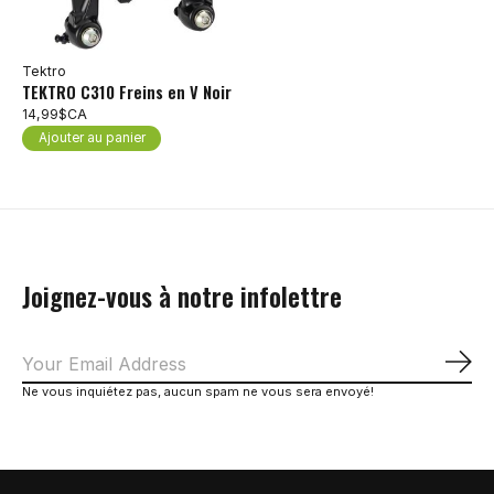
Tektro
TEKTRO C310 Freins en V Noir
14,99$CA
Ajouter au panier
Joignez-vous à notre infolettre
S'a
Ne vous inquiétez pas, aucun spam ne vous sera envoyé!