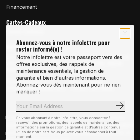
Financement
Cartes-Cadeaux
Cartes Cadeaux
Abonnez-vous à notre infolettre pour
Vertige Vélo Ski
rester informé(e) !
La référence en vélo de route, vélo de montagne et
Notre infolettre est votre passeport vers des
vélo hybride sur la Rive-Sud de Montréal, depuis
offres exclusives, des rappels de
1997.
maintenance essentiels, la gestion de
garantie et bien d'autres informations.
Notre courriel
Nous Joindre
Abonnez-vous dès maintenant pour ne rien
Info@vertigeveloski.com
1 (450) 464-8808
manquer !
S'abonn
En visitant notre site, vous acceptez l'utilisation des témoins
En vous abonnant à notre infolettre, vous consentez à
Fil RSS
recevoir des promotions, des rappels de maintenance, des
© Copyright 2026 Vertige Vélo Ski
(cookies). Ces derniers nous permettent de mieux comprendre la
informations sur la gestion de garantie et d'autres contenus
utiles de notre part. Vous pouvez vous désabonner à tout
provenance de notre clientèle et son utilisation de notre site, en
moment.
plus d'en améliorer les fonctions.