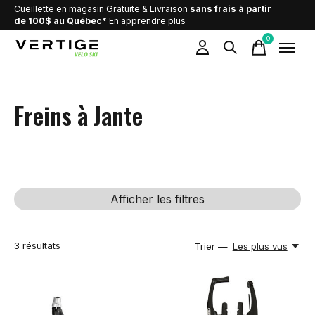
Cueillette en magasin Gratuite & Livraison
sans frais à partir
de 100$ au Québec*
En apprendre plus
0
items
Freins à Jante
Afficher les filtres
3
résultats
Trier —
Les plus vus