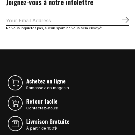
Joignez-vous à notre infolettre
S'a
Ne vous inquiétez pas, aucun spam ne vous sera envoyé!
Achetez en ligne
Ramassez en magasin
Retour facile
Contactez-nous!
Livraison Gratuite
À partir de 100$