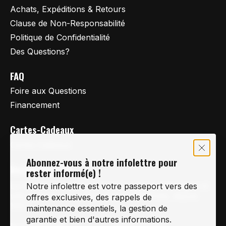
Achats, Expéditions & Retours
Clause de Non-Responsabilité
Politique de Confidentialité
Des Questions?
FAQ
Foire aux Questions
Financement
Cartes-Cadeaux
Cartes Cadeaux
Abonnez-vous à notre infolettre pour
Vertige Vélo Ski
rester informé(e) !
La référence en vélo de route, vélo de montagne et
Notre infolettre est votre passeport vers des
vélo hybride sur la Rive-Sud de Montréal, depuis
offres exclusives, des rappels de
1997.
maintenance essentiels, la gestion de
garantie et bien d'autres informations.
Notre courriel
Nous Joindre