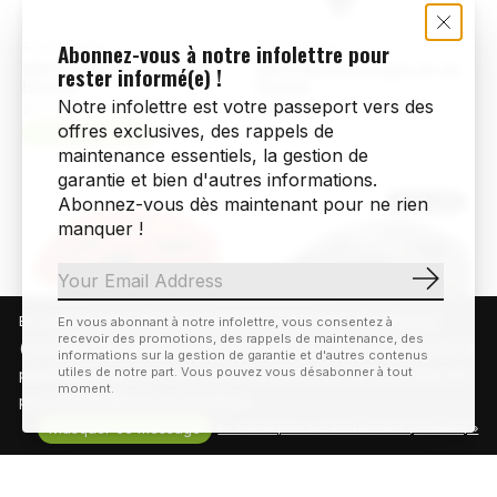
Abonnez-vous à notre infolettre pour
Smith Optics
Smith Optics
SMITH Level Casque de ski
SMITH Mission casque de ski
rester informé(e) !
Unisexe
Unisexe
Notre infolettre est votre passeport vers des
219,99$CA
139,99$CA
offres exclusives, des rappels de
Choix d'options
maintenance essentiels, la gestion de
garantie et bien d'autres informations.
Abonnez-vous dès maintenant pour ne rien
30% off
manquer !
S'abonn
En visitant notre site, vous acceptez l'utilisation des témoins
En vous abonnant à notre infolettre, vous consentez à
recevoir des promotions, des rappels de maintenance, des
(cookies). Ces derniers nous permettent de mieux comprendre la
informations sur la gestion de garantie et d'autres contenus
utiles de notre part. Vous pouvez vous désabonner à tout
provenance de notre clientèle et son utilisation de notre site, en
moment.
plus d'en améliorer les fonctions.
Smith Optics
Smith Optics
Masquer ce message
En savoir plus sur les témoins (cookies) »
SMITH Persist Mips casque
SMITH Session Mips casque
de vélo de route Unisexe
vélo de montagne Unisexe
159,99$CA