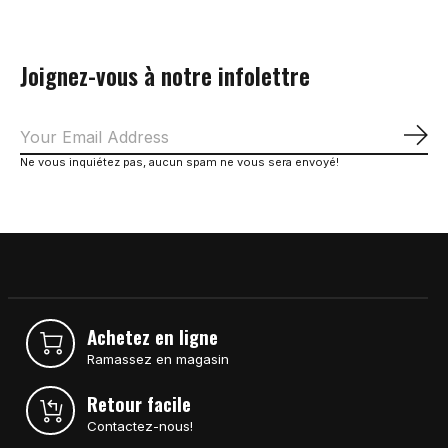
Joignez-vous à notre infolettre
S'a
Ne vous inquiétez pas, aucun spam ne vous sera envoyé!
Achetez en ligne
Ramassez en magasin
Retour facile
Contactez-nous!