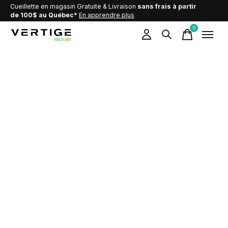
Cueillette en magasin Gratuite & Livraison
sans frais à partir
de 100$ au Québec*
En apprendre plus
0
items