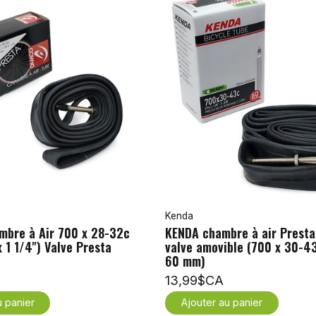
Kenda
bre à Air 700 x 28-32c
KENDA chambre à air Presta
x 1 1/4'') Valve Presta
valve amovible (700 x 30-4
60 mm)
13,99$CA
u panier
Ajouter au panier