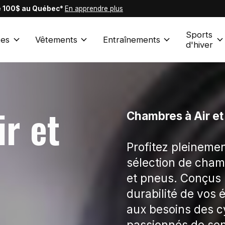
de 100$ au Québec*
En apprendre plus
Sports
es
Vêtements
Entraînements
d'hiver
r et
Chambres à Air et
Profitez pleineme
sélection de cham
et pneus. Conçus 
durabilité de vos
aux besoins des c
passionnés de sen