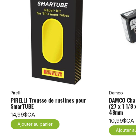
Pirelli
Damco
PIRELLI Trousse de rustines pour
DAMCO Cham
SmarTUBE
(27 x 1 1/8 
48mm
14,99$CA
10,99$CA
Ajouter au panier
Ajouter a