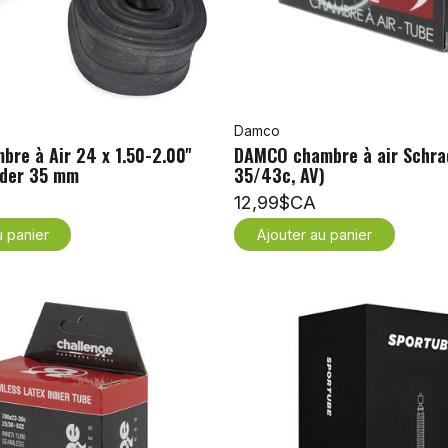
Damco
re à Air 24 x 1.50-2.00''
DAMCO chambre à air Schra
ader 35 mm
35/43c, AV)
12,99$CA
u panier
Ajouter au panier