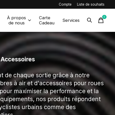
Compte
Liste de souhaits
À propos
Carte
0
items
Services
de nous
Cadeau
 Accessoires
nt de chaque sortie grâce à notre
bres à air et d'accessoires pour roues
pour maximiser la performance et la
 équipements, nos produits répondent
yclistes urbains comme des
tiers.