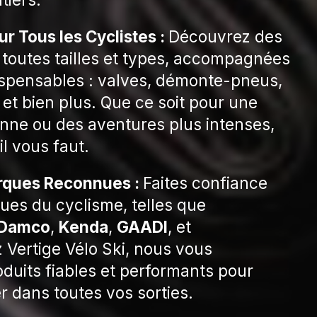
r Tous les Cyclistes :
Découvrez des
 toutes tailles et types, accompagnées
ispensables : valves, démonte-pneus,
, et bien plus. Que ce soit pour une
ienne ou des aventures plus intenses,
l vous faut.
arques Reconnues :
Faites confiance
es du cyclisme, telles que
Damco
,
Kenda
,
GAADI
, et
z Vertige Vélo Ski, nous vous
duits fiables et performants pour
dans toutes vos sorties.