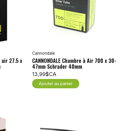
Cannondale
air 27.5 x
CANNONDALE Chambre à Air 700 x 30-
m
47mm Schrader 40mm
13,99$CA
Ajouter au panier