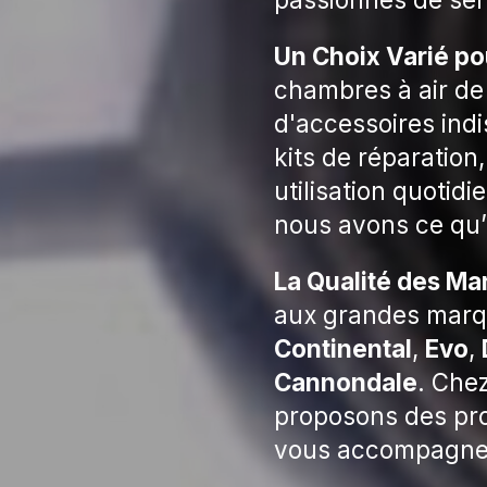
Un Choix Varié pou
chambres à air de
d'accessoires ind
kits de réparation
utilisation quotid
nous avons ce qu’i
La Qualité des M
aux grandes marqu
Continental
,
Evo
,
Cannondale
. Che
proposons des pro
vous accompagner 