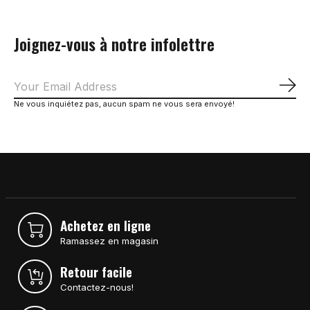
Joignez-vous à notre infolettre
S'a
Ne vous inquiétez pas, aucun spam ne vous sera envoyé!
Achetez en ligne
Ramassez en magasin
Retour facile
Contactez-nous!