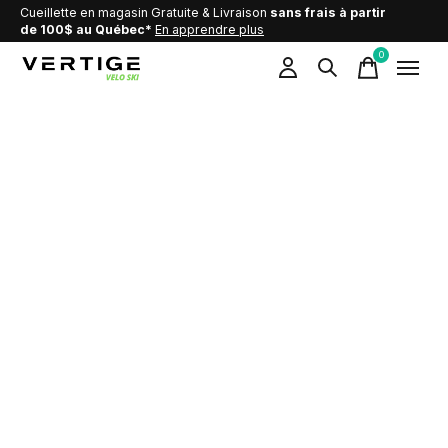
Cueillette en magasin Gratuite & Livraison
sans frais à partir
de 100$ au Québec*
En apprendre plus
0
items